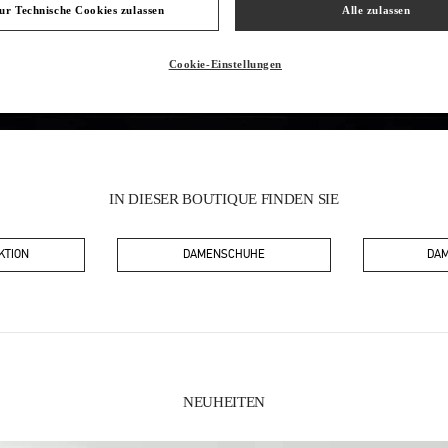
Samstag
10:00 AM
-
6:30 PM
ur Technische Cookies zulassen
Alle zulassen
Cookie-Einstellungen
IN DIESER BOUTIQUE FINDEN SIE
KTION
DAMENSCHUHE
DA
NEUHEITEN