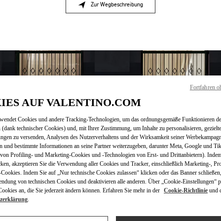
Zur Wegbeschreibung
Link Opens in New Tab
Fortfahren o
IES AUF VALENTINO.COM
rwendet Cookies und andere Tracking-Technologien, um das ordnungsgemäße Funktionieren de
 (dank technischer Cookies) und, mit Ihrer Zustimmung, um Inhalte zu personalisieren, gezielt
ungen zu versenden, Analysen des Nutzerverhaltens und der Wirksamkeit seiner Werbekampag
ÖFFNUNGSZEITEN
n und bestimmte Informationen an seine Partner weiterzugeben, darunter Meta, Google und Ti
on Profiling- und Marketing-Cookies und -Technologien von Erst- und Drittanbietern). Indem
Wochentag
Öffnungszeiten
Sonntag
11:00 AM
-
6:00 PM
cken, akzeptieren Sie die Verwendung aller Cookies und Tracker, einschließlich Marketing-, Pro
Montag
10:00 AM
-
6:30 PM
Cookies. Indem Sie auf „Nur technische Cookies zulassen“ klicken oder das Banner schließen,
Dienstag
10:00 AM
-
6:30 PM
endung von technischen Cookies und deaktivieren alle anderen. Über „Cookie-Einstellungen“ p
okies an, die Sie jederzeit ändern können. Erfahren Sie mehr in der
Cookie-Richtlinie
und 
Mittwoch
10:00 AM
-
6:30 PM
zerklärung
.
Donnerstag
10:00 AM
-
6:30 PM
Freitag
10:00 AM
-
6:30 PM