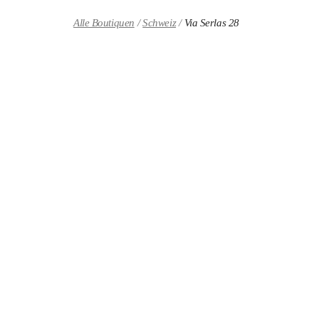
Skip to content
Return to Nav
Alle Boutiquen
Schweiz
Via Serlas 28