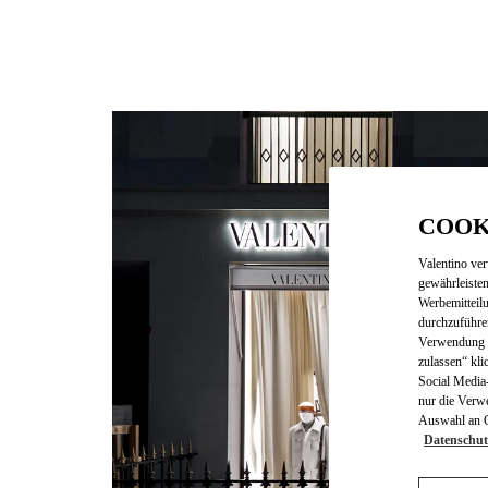
COOK
Valentino ve
gewährleisten
Werbemitteil
durchzuführe
Verwendung v
zulassen“ kli
Social Media-
nur die Verw
Auswahl an Co
Datenschut