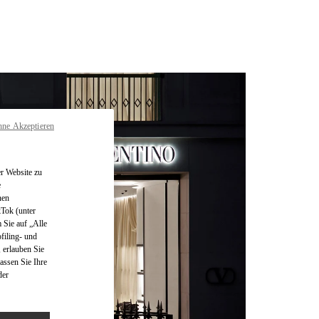
hne Akzeptieren
r Website zu
e
nen
kTok (unter
 Sie auf „Alle
filing- und
 erlauben Sie
assen Sie Ihre
der