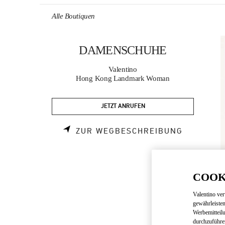
Skip to content
Return to Nav
Alle Boutiquen
DAMENSCHUHE
Valentino
Hong Kong Landmark Woman
JETZT ANRUFEN
LINK OPE
ZUR WEGBESCHREIBUNG
COOK
Valentino ve
gewährleisten
Werbemitteil
durchzuführe