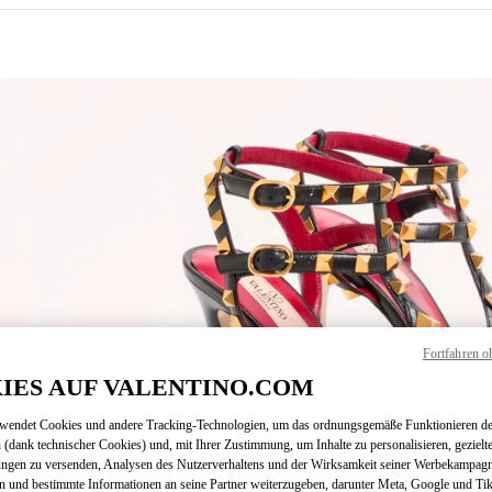
NS IN NEW TAB
Fortfahren o
Link O
IES AUF VALENTINO.COM
rwendet Cookies und andere Tracking-Technologien, um das ordnungsgemäße Funktionieren de
 (dank technischer Cookies) und, mit Ihrer Zustimmung, um Inhalte zu personalisieren, gezielt
ungen zu versenden, Analysen des Nutzerverhaltens und der Wirksamkeit seiner Werbekampag
n und bestimmte Informationen an seine Partner weiterzugeben, darunter Meta, Google und Ti