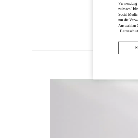
Verwendung v
zulassen“ kli
Social Media-
nur die Verw
Auswahl an Co
Datenschut
N