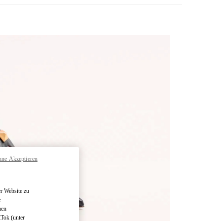
hne Akzeptieren
pens in New Tab
r Website zu
e
nen
kTok (unter