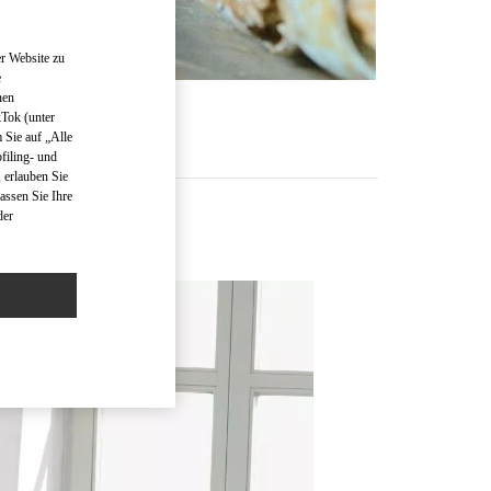
r Website zu
e
nen
R
kTok (unter
 Sie auf „Alle
filing- und
 erlauben Sie
assen Sie Ihre
der