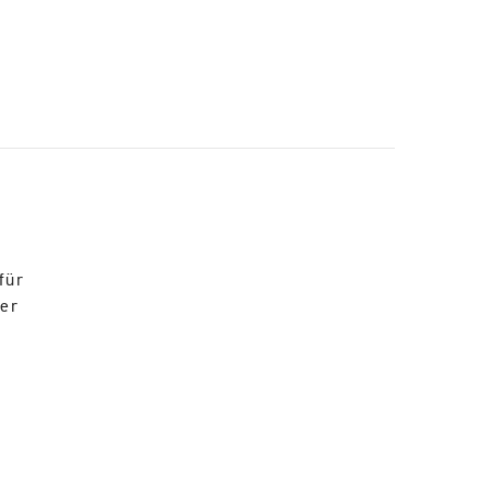
für
der