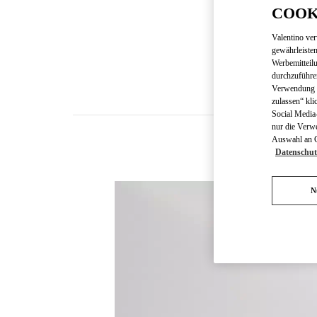
COOK
Valentino ve
gewährleisten
Werbemitteil
durchzuführe
Verwendung v
zulassen“ kli
Social Media-
nur die Verw
Auswahl an Co
Datenschut
N