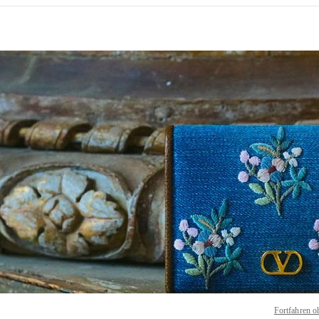
NS IN NEW TAB
Link O
Fortfahren o