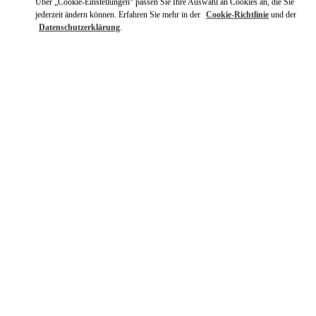
Über „Cookie-Einstellungen“ passen Sie Ihre Auswahl an Cookies an, die Sie
jederzeit ändern können. Erfahren Sie mehr in der
Cookie-Richtlinie
und der
Datenschutzerklärung
.
ENTDECKEN SIE MEHR
NEUHEITEN