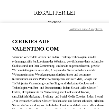
Skip to content
Return to Nav
REGALI PER LEI
Valentino
Barcelona
Fortfahren ohne Akzeptieren
JETZT ANRUFEN
COOKIES AUF
VALENTINO.COM
MEHR DETAILS
Valentino verwendet Cookies und andere Tracking-Technologien, um das
ordnungsgemäße Funktionieren der Website zu gewährleisten (dank technischer
LINK OPENS
ZUR WEGBESCHREIBUNG
Cookies) und, mit Ihrer Zustimmung, um Inhalte zu personalisieren, gezielte
Werbemitteilungen zu versenden, Analysen des Nutzerverhaltens und der
Wirksamkeit seiner Werbekampagnen durchzuführen und bestimmte
Informationen an seine Partner weiterzugeben, darunter Meta, Google und
TikTok (unter Verwendung von Profiling- und Marketing-Cookies und -
Technologien von Erst- und Drittanbietern). Indem Sie auf „Alle zulassen“
klicken, akzeptieren Sie die Verwendung aller Cookies und Tracker,
einschließlich Marketing-, Profiling- und Social Media-Cookies. Indem Sie auf
„Nur technische Cookies zulassen“ klicken oder das Banner schließen, erlauben
Sie nur die Verwendung von technischen Cookies und deaktivieren alle anderen.
Link Opens in New Tab