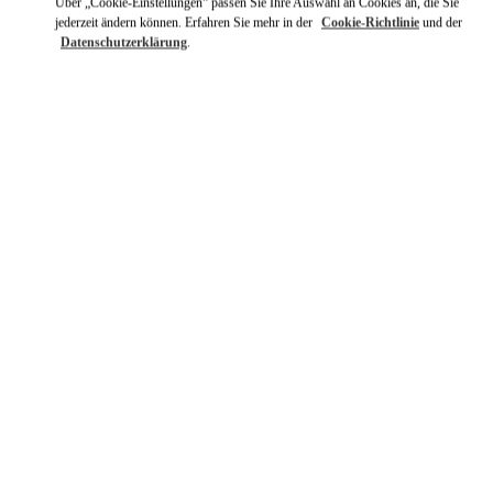
Über „Cookie-Einstellungen“ passen Sie Ihre Auswahl an Cookies an, die Sie
jederzeit ändern können. Erfahren Sie mehr in der
Cookie-Richtlinie
und der
Datenschutzerklärung
.
ENTDECKEN SIE MEHR
NEUHEITEN