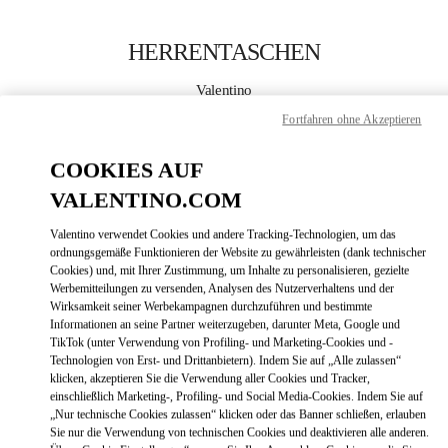
Skip to content
Return to Nav
HERRENTASCHEN
Valentino
Madrid
Fortfahren ohne Akzeptieren
JETZT ANRUFEN
COOKIES AUF
VALENTINO.COM
MEHR DETAILS
Valentino verwendet Cookies und andere Tracking-Technologien, um das
ordnungsgemäße Funktionieren der Website zu gewährleisten (dank technischer
LINK OPENS
ZUR WEGBESCHREIBUNG
Cookies) und, mit Ihrer Zustimmung, um Inhalte zu personalisieren, gezielte
Werbemitteilungen zu versenden, Analysen des Nutzerverhaltens und der
Wirksamkeit seiner Werbekampagnen durchzuführen und bestimmte
Informationen an seine Partner weiterzugeben, darunter Meta, Google und
TikTok (unter Verwendung von Profiling- und Marketing-Cookies und -
Technologien von Erst- und Drittanbietern). Indem Sie auf „Alle zulassen“
klicken, akzeptieren Sie die Verwendung aller Cookies und Tracker,
einschließlich Marketing-, Profiling- und Social Media-Cookies. Indem Sie auf
„Nur technische Cookies zulassen“ klicken oder das Banner schließen, erlauben
Sie nur die Verwendung von technischen Cookies und deaktivieren alle anderen.
Link Opens in New Tab