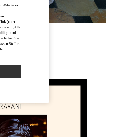
r Website zu
e
nen
kTok (unter
 Sie auf „Alle
R
filing- und
 erlauben Sie
assen Sie Ihre
der