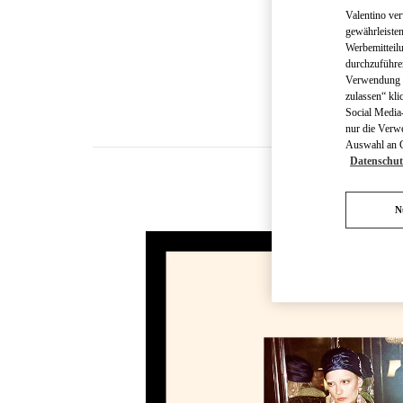
Valentino ve
gewährleisten
Werbemitteil
durchzuführe
Verwendung v
zulassen“ kli
Social Media-
nur die Verw
Auswahl an Co
Datenschut
N