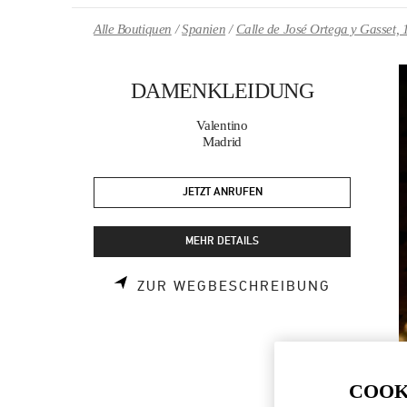
Skip to content
Return to Nav
Alle Boutiquen
Spanien
Calle de José Ortega y Gasset, 
DAMENKLEIDUNG
Valentino
Madrid
JETZT ANRUFEN
MEHR DETAILS
LINK OPE
ZUR WEGBESCHREIBUNG
COOK