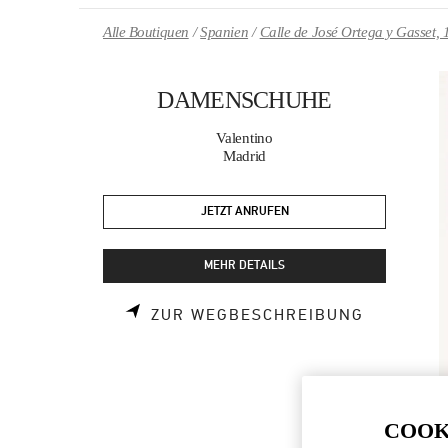
Skip to content
Return to Nav
Alle Boutiquen
Spanien
Calle de José Ortega y Gasset, 
DAMENSCHUHE
Valentino
Madrid
JETZT ANRUFEN
MEHR DETAILS
LINK OPE
ZUR WEGBESCHREIBUNG
COOK