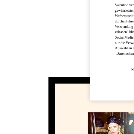
Valentino ve
gewährleisten
Werbemitteil
durchzuführe
Verwendung v
zulassen“ kli
Social Media-
nur die Verw
Auswahl an Co
Datenschut
N