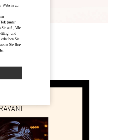
r Website zu
e
nen
kTok (unter
 Sie auf „Alle
R
filing- und
 erlauben Sie
assen Sie Ihre
der