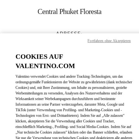
Skip to content
Return to Nav
Central Phuket Floresta
ADRESSE:
UNIT K107, LEVEL 1, NO. 199 VILLAGE NO. 4
Fortfahren ohne Akzeptieren
VICHIT
COOKIES AUF
83000
TAMBON WICHIT
VALENTINO.COM
Geschlossen
- Öffnet
10:00 AM
Valentino verwendet Cookies und andere Tracking-Technologien, um das
ordnungsgemäße Funktionieren der Website zu gewährleisten (dank technischer
082 049 5178
Cookies) und, mit Ihrer Zustimmung, um Inhalte zu personalisieren, gezielte
Werbemitteilungen zu versenden, Analysen des Nutzerverhaltens und der
Zur Wegbeschreibung
Wirksamkeit seiner Werbekampagnen durchzuführen und bestimmte
Link Opens in New Tab
Informationen an seine Partner weiterzugeben, darunter Meta, Google und
TikTok (unter Verwendung von Profiling- und Marketing-Cookies und -
Mit UBER dorthin fahren
Technologien von Erst- und Drittanbietern). Indem Sie auf „Alle zulassen“
klicken, akzeptieren Sie die Verwendung aller Cookies und Tracker,
einschließlich Marketing-, Profiling- und Social Media-Cookies. Indem Sie auf
„Nur technische Cookies zulassen“ klicken oder das Banner schließen, erlauben
Sie nur die Verwendung von technischen Cookies und deaktivieren alle anderen.