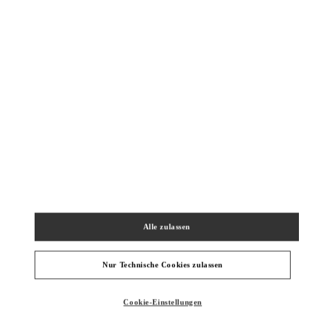
DAMENTASCHEN
HERRENKOLLEKTION
HERRENSCHUHE
HERRENTASCHEN
Alle zulassen
Nur Technische Cookies zulassen
Cookie-Einstellungen