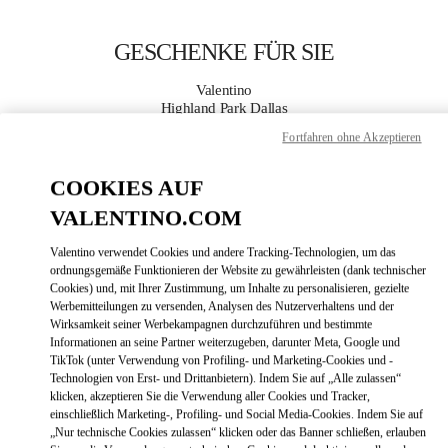
Skip to content
Return to Nav
GESCHENKE FÜR SIE
Valentino
Highland Park Dallas
Fortfahren ohne Akzeptieren
JETZT ANRUFEN
COOKIES AUF
VALENTINO.COM
MEHR DETAILS
Valentino verwendet Cookies und andere Tracking-Technologien, um das
LINK OPENS
ZUR WEGBESCHREIBUNG
ordnungsgemäße Funktionieren der Website zu gewährleisten (dank technischer
Cookies) und, mit Ihrer Zustimmung, um Inhalte zu personalisieren, gezielte
Werbemitteilungen zu versenden, Analysen des Nutzerverhaltens und der
Wirksamkeit seiner Werbekampagnen durchzuführen und bestimmte
Informationen an seine Partner weiterzugeben, darunter Meta, Google und
TikTok (unter Verwendung von Profiling- und Marketing-Cookies und -
Technologien von Erst- und Drittanbietern). Indem Sie auf „Alle zulassen“
klicken, akzeptieren Sie die Verwendung aller Cookies und Tracker,
einschließlich Marketing-, Profiling- und Social Media-Cookies. Indem Sie auf
„Nur technische Cookies zulassen“ klicken oder das Banner schließen, erlauben
Link Opens in New Tab