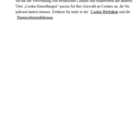
Sie nur die Verwendung von technischen Cookies und deaktivieren alle anderen.
Über „Cookie-Einstellungen“ passen Sie Ihre Auswahl an Cookies an, die Sie
jederzeit ändern können. Erfahren Sie mehr in der
Cookie-Richtlinie
und der
Datenschutzerklärung
.
ENTDECKEN SIE MEHR
NEUHEITEN