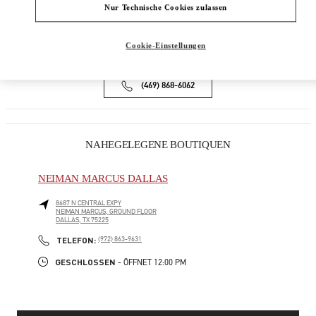
9B HIGHLAND PARK VILLAGE
Nur Technische Cookies zulassen
DALLAS
,
TX
75205
Cookie-Einstellungen
Geschlossen
- Öffnet
12:00 PM
(469) 868-6062
NAHEGELEGENE BOUTIQUEN
NEIMAN MARCUS DALLAS
8687 N CENTRAL EXPY
NEIMAN MARCUS, GROUND FLOOR
DALLAS
,
TX
75225
PHONE
TELEFON:
(972) 863-9631
GESCHLOSSEN
- ÖFFNET
12:00 PM