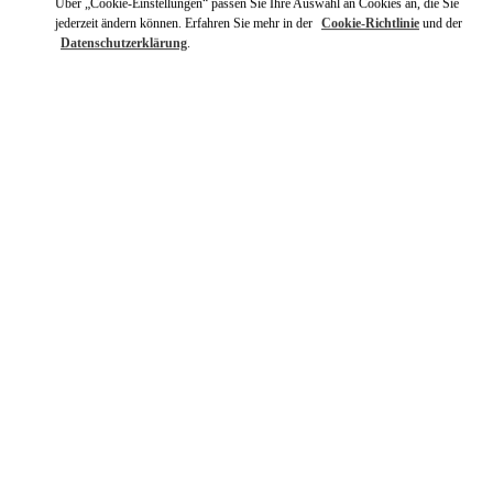
Über „Cookie-Einstellungen“ passen Sie Ihre Auswahl an Cookies an, die Sie
jederzeit ändern können. Erfahren Sie mehr in der
Cookie-Richtlinie
und der
Datenschutzerklärung
.
ENTDECKEN SIE MEHR
NEUHEITEN