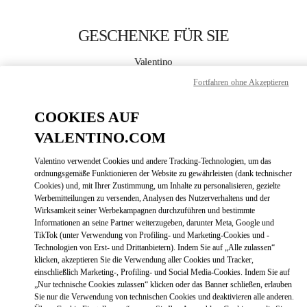
Skip to content
Return to Nav
GESCHENKE FÜR SIE
Valentino
Hanoi
Fortfahren ohne Akzeptieren
JETZT ANRUFEN
COOKIES AUF
VALENTINO.COM
MEHR DETAILS
Valentino verwendet Cookies und andere Tracking-Technologien, um das
ordnungsgemäße Funktionieren der Website zu gewährleisten (dank technischer
LINK OPENS
ZUR WEGBESCHREIBUNG
Cookies) und, mit Ihrer Zustimmung, um Inhalte zu personalisieren, gezielte
Werbemitteilungen zu versenden, Analysen des Nutzerverhaltens und der
Wirksamkeit seiner Werbekampagnen durchzuführen und bestimmte
Informationen an seine Partner weiterzugeben, darunter Meta, Google und
TikTok (unter Verwendung von Profiling- und Marketing-Cookies und -
Technologien von Erst- und Drittanbietern). Indem Sie auf „Alle zulassen“
klicken, akzeptieren Sie die Verwendung aller Cookies und Tracker,
einschließlich Marketing-, Profiling- und Social Media-Cookies. Indem Sie auf
„Nur technische Cookies zulassen“ klicken oder das Banner schließen, erlauben
Sie nur die Verwendung von technischen Cookies und deaktivieren alle anderen.
Link Opens in New Tab