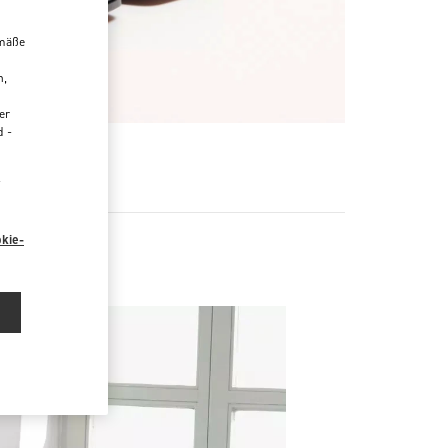
emäße
n,
er
d -
R
“
kie-