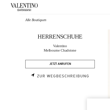
Skip to content
Return to Nav
Alle Boutiquen
HERRENSCHUHE
Valentino
Melbourne Chadstone
JETZT ANRUFEN
LINK OPE
ZUR WEGBESCHREIBUNG