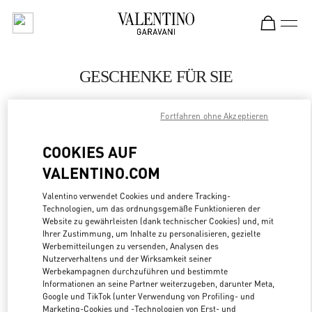
Skip to content
Return to Nav
GESCHENKE FÜR SIE
Valentino
Bahrain Saks Fifth Avenue
Fortfahren ohne Akzeptieren
COOKIES AUF
JETZT ANRUFEN
VALENTINO.COM
LINK OPENS
ZUR WEGBESCHREIBUNG
Valentino verwendet Cookies und andere Tracking-
Technologien, um das ordnungsgemäße Funktionieren der
Website zu gewährleisten (dank technischer Cookies) und, mit
Ihrer Zustimmung, um Inhalte zu personalisieren, gezielte
Werbemitteilungen zu versenden, Analysen des
Nutzerverhaltens und der Wirksamkeit seiner
Werbekampagnen durchzuführen und bestimmte
Informationen an seine Partner weiterzugeben, darunter Meta,
Google und TikTok (unter Verwendung von Profiling- und
Marketing-Cookies und -Technologien von Erst- und