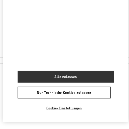
ADRESSE
CITY CENTRE BAHRAIN MALL
SAKS FIFTH AVENUE
MANAMA
Geschlossen
- Öffnet
10:00 AM
1717 2000
Alle Boutiquen
Alle zulassen
Nur Technische Cookies zulassen
Cookie-Einstellungen