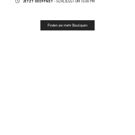
JETZT GEÖFFNET
- SCHLIESST UM
10:00 PM
Finden sie mehr Boutiquen