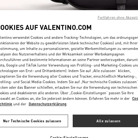
Fortfahren ohne Akzept
COOKIES AUF VALENTINO.COM
lentino verwendet Cookies und andere Tracking-Technologien, um das ordnungsg
nktionieren der Website zu gewährleisten (dank technischer Cookies) und, mit Ihrer
ENTDECKEN SIE MEH
stimmung, um Inhalte zu personalisieren, gezielte Werbemitteilungen zu versende
alysen des Nutzerverhaltens und der Wirksamkeit seiner Werbekampagnen
rchzuführen und bestimmte Informationen an seine Partner weiterzugeben, darunt
ta, Google und TikTok (unter Verwendung von Profiling- und Marketing-Cookies un
chnologien von Erst- und Drittanbietern). Indem Sie auf „Alle zulassen“ klicken,
zeptieren Sie die Verwendung aller Cookies und Tracker, einschließlich Marketing-,
ofiling- und Social Media-Cookies. Indem Sie auf „Nur technische Cookies zulassen
NEUHEITEN
icken oder das Banner schließen, erlauben Sie nur die Verwendung von technischen
okies und deaktivieren alle anderen. Über „Cookie-Einstellungen“ passen Sie Ihre
swahl an Cookies an, die Sie jederzeit ändern können. Erfahren Sie mehr in der
Coo
chtlinie
und der
Datenschutzerklärung
.
Nur Technische Cookies zulassen
Alle zulassen
Cookie-Einstellungen