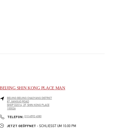
BEIJING SHIN KONG PLACE MAN
BEIJING
BEIJING
CHAOYANG DISTRICT
87 JIANGUO ROAD
SHOP D2016, 2F, SHIN KONG PLACE
100026
PHONE
TELEFON:
010 6592 4080
JETZT GEÖFFNET
- SCHLIESST UM
10:00 PM