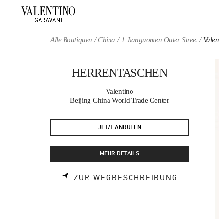
Skip to content
Return to Nav
Alle Boutiquen
China
1 Jianguomen Outer Street
Vale
HERRENTASCHEN
Valentino
Beijing China World Trade Center
JETZT ANRUFEN
MEHR DETAILS
LINK OPE
ZUR WEGBESCHREIBUNG