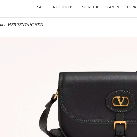
SALE
NEUHEITEN
ROCKSTUD
DAMEN
HERR
ntino HERRENTASCHEN
NS IN NEW TAB
Link O