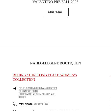
VALENTINO PRE-FALL 2026
SHOP NOW
Link Opens in New Tab
NAHEGELEGENE BOUTIQUEN
BEIJING SHIN KONG PLACE WOMEN'S
COLLECTION
BEIJING
BEIJING
CHAOYANG DISTRICT
87 JIANGUO ROAD
SHOP D4012, 4F, SHIN KONG PLACE
100026
PHONE
TELEFON:
010 6592 4280