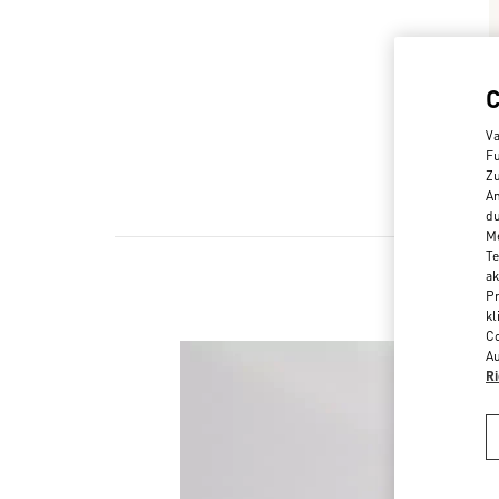
Va
Fu
Zu
An
du
Me
Te
ak
Pr
kl
Co
Au
Ri