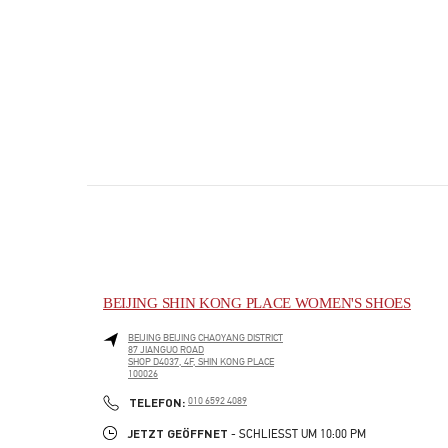
BEIJING SHIN KONG PLACE WOMEN'S SHOES
BEIJING
BEIJING
CHAOYANG DISTRICT
87 JIANGUO ROAD
SHOP D4037, 4F, SHIN KONG PLACE
100026
PHONE
TELEFON:
010 6592 4089
JETZT GEÖFFNET
- SCHLIESST UM
10:00 PM