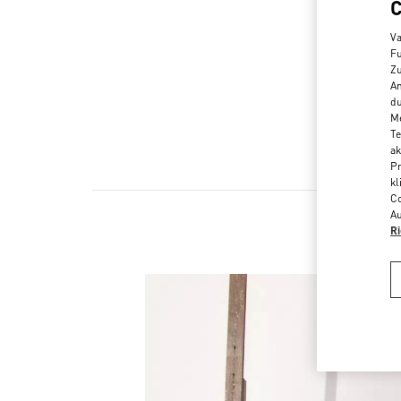
Va
Fu
Zu
An
du
Me
Te
ak
Pr
kl
Co
Au
Ri