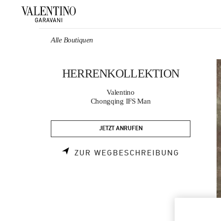
Skip to content
Return to Nav
Alle Boutiquen
HERRENKOLLEKTION
Valentino
Chongqing IFS Man
JETZT ANRUFEN
LINK OPE
ZUR WEGBESCHREIBUNG