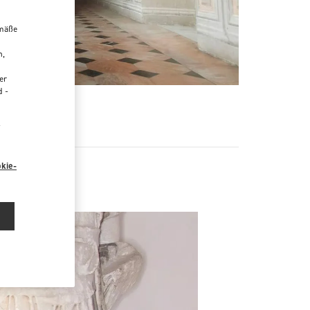
emäße
n,
er
d -
R
“
kie-