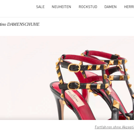
SALE
NEUHEITEN
ROCKSTUD
DAMEN
HERR
ntino DAMENSCHUHE
NS IN NEW TAB
Link O
Fortfahren ohne Akzept