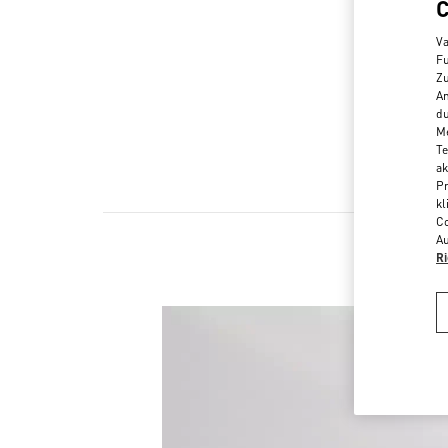
Va
Fu
Zu
An
du
Me
Te
ak
Pr
kl
Co
Au
Ri