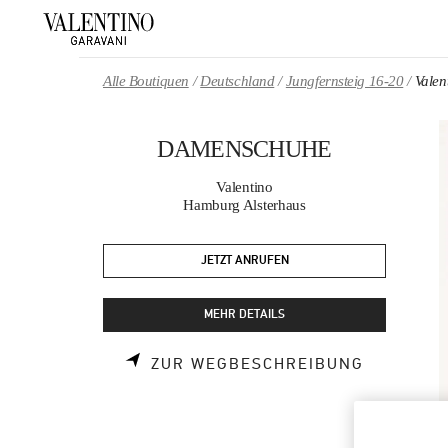
Skip to content
Return to Nav
Alle Boutiquen
Deutschland
Jungfernsteig 16-20
Vale
DAMENSCHUHE
Valentino
Hamburg Alsterhaus
JETZT ANRUFEN
MEHR DETAILS
LINK OPE
ZUR WEGBESCHREIBUNG