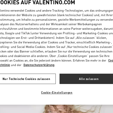
COOKIES AUF VALENTINO.COM
lentino verwendet Cookies und andere Tracking-Technologien, um das ordnungsg
nktionieren der Website zu gewährleisten (dank technischer Cookies) und, mit Ihrer
stimmung, um Inhalte zu personalisieren, gezielte Werbemitteilungen zu versende
alysen des Nutzerverhaltens und der Wirksamkeit seiner Werbekampagnen
rchzuführen und bestimmte Informationen an seine Partner weiterzugeben, darunt
ta, Google und TikTok (unter Verwendung von Profiling- und Marketing-Cookies un
chnologien von Erst- und Drittanbietern). Indem Sie auf „Alle zulassen“ klicken,
ENTDECKEN SIE MEH
zeptieren Sie die Verwendung aller Cookies und Tracker, einschließlich Marketing-,
ofiling- und Social Media-Cookies. Indem Sie auf „Nur technische Cookies zulassen
icken oder das Banner schließen, erlauben Sie nur die Verwendung von technischen
okies und deaktivieren alle anderen. Über „Cookie-Einstellungen“ passen Sie Ihre
swahl an Cookies an, die Sie jederzeit ändern können. Erfahren Sie mehr in der
Coo
chtlinie
und der
Datenschutzerklärung
.
NEUHEITEN IN DER BOUTIQUE Hamburg Alsterhaus
Nur Technische Cookies zulassen
Alle zulassen
Cookie-Einstellungen