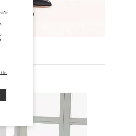
emäße
n,
er
d -
R
“
kie-