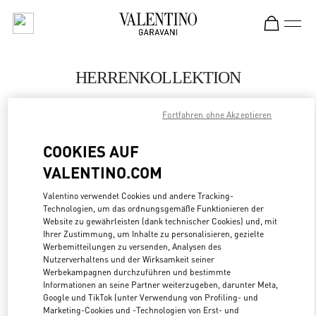
Skip to content
Return to Nav
HERRENKOLLEKTION
Valentino
Fortfahren ohne Akzeptieren
Berlin
COOKIES AUF
JETZT ANRUFEN
VALENTINO.COM
MEHR DETAILS
Valentino verwendet Cookies und andere Tracking-
Technologien, um das ordnungsgemäße Funktionieren der
Website zu gewährleisten (dank technischer Cookies) und, mit
LINK OPENS
ZUR WEGBESCHREIBUNG
Ihrer Zustimmung, um Inhalte zu personalisieren, gezielte
Werbemitteilungen zu versenden, Analysen des
Nutzerverhaltens und der Wirksamkeit seiner
Werbekampagnen durchzuführen und bestimmte
Informationen an seine Partner weiterzugeben, darunter Meta,
Google und TikTok (unter Verwendung von Profiling- und
Marketing-Cookies und -Technologien von Erst- und