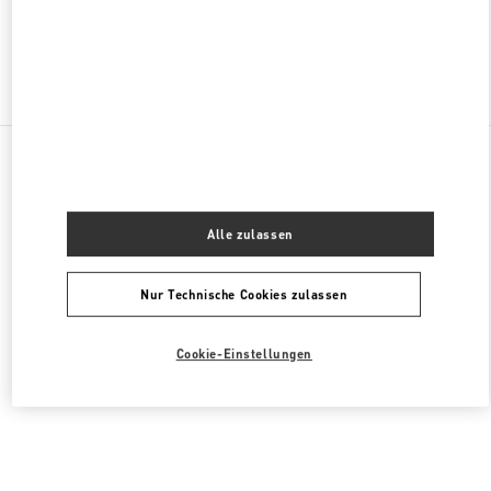
Finden sie mehr Boutiquen
Alle Boutiquen
Deutschland
Kurfürstendamm 57
Valentino HERRENKOLLEKTION
Alle zulassen
Nur Technische Cookies zulassen
Cookie-Einstellungen