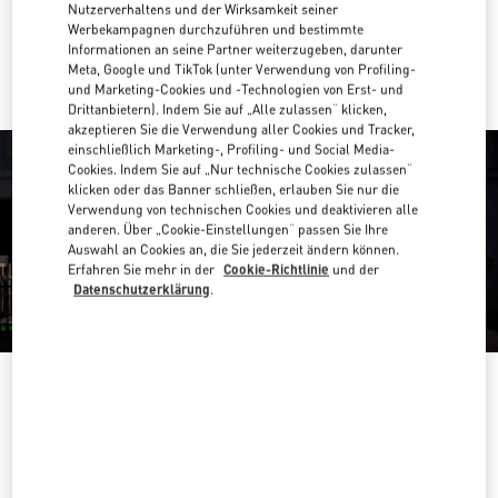
Nutzerverhaltens und der Wirksamkeit seiner
Werbekampagnen durchzuführen und bestimmte
Mit UBER dorthin fahren
Informationen an seine Partner weiterzugeben, darunter
Meta, Google und TikTok (unter Verwendung von Profiling-
und Marketing-Cookies und -Technologien von Erst- und
Drittanbietern). Indem Sie auf „Alle zulassen“ klicken,
akzeptieren Sie die Verwendung aller Cookies und Tracker,
einschließlich Marketing-, Profiling- und Social Media-
Cookies. Indem Sie auf „Nur technische Cookies zulassen“
klicken oder das Banner schließen, erlauben Sie nur die
Verwendung von technischen Cookies und deaktivieren alle
anderen. Über „Cookie-Einstellungen“ passen Sie Ihre
Auswahl an Cookies an, die Sie jederzeit ändern können.
Erfahren Sie mehr in der
Cookie-Richtlinie
und der
Datenschutzerklärung
.
ÖFFNUNGSZEITEN
Wochentag
Öffnungszeiten
Sonntag
Geschlossen
Montag
10:00 AM
-
8:00 PM
Dienstag
10:00 AM
-
8:00 PM