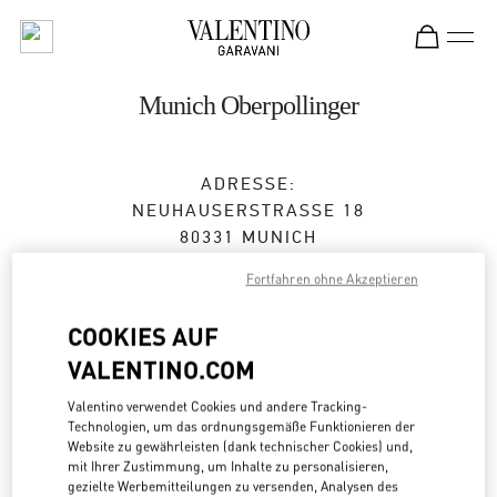
Skip to content
Return to Nav
Munich Oberpollinger
ADRESSE:
NEUHAUSERSTRASSE 18
80331
MUNICH
Fortfahren ohne Akzeptieren
Geschlossen
- Öffnet
10:00 AM
COOKIES AUF
VALENTINO.COM
TERMIN IN DER BOUTIQUE
Valentino verwendet Cookies und andere Tracking-
089 24204231
Technologien, um das ordnungsgemäße Funktionieren der
Website zu gewährleisten (dank technischer Cookies) und,
mit Ihrer Zustimmung, um Inhalte zu personalisieren,
Zur Wegbeschreibung
Link Opens in New Tab
gezielte Werbemitteilungen zu versenden, Analysen des