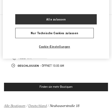
REGALI PER LEI
Alle zulassen
NAHEGELEGENE BOUTIQUEN
Nur Technische Cookies zulassen
MUNICH MAXIMILIANSTRASSE
Cookie-Einstellungen
MAXIMILIANSTRASSE 30
80539
MUNICH
LINK OPENS IN NEW TAB
PHONE
TELEFON:
089 24205492
GESCHLOSSEN
- ÖFFNET
10:00 AM
Finden sie mehr Boutiquen
Alle Boutiquen
Deutschland
Neuhauserstraße 18