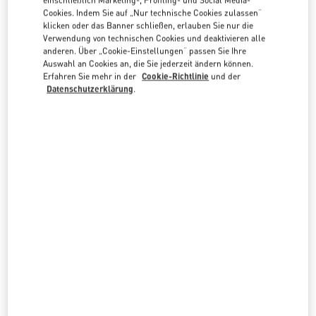
Cookies. Indem Sie auf „Nur technische Cookies zulassen“
Entdecken Sie unsere Boutiquen durch Suche nach Land/Region oder
Länderliste
klicken oder das Banner schließen, erlauben Sie nur die
Verwendung von technischen Cookies und deaktivieren alle
Suche
anderen. Über „Cookie-Einstellungen“ passen Sie Ihre
Stadt, Bundesland / Provinz, Postleitzahl oder Sta
Auswahl an Cookies an, die Sie jederzeit ändern können.
VIETNAM
Erfahren Sie mehr in der
Cookie-Richtlinie
und der
Datenschutzerklärung
.
HANOI
59 LY THAI TO STREET
HOAN KIEM DISTRICT
HANOI
LINK OPENS IN NEW TAB
PHONE
TELEFON:
024 3938 8588
JETZT GEÖFFNET
- SCHLIESST UM
8:00 PM
Alle Boutiquen
Vietnam
Country Selector