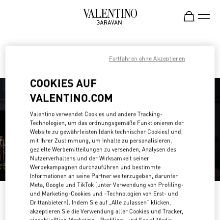
Skip to content
Return to Nav
Finden sie ihre Valentino Boutique
Fortfahren ohne Akzeptieren
COOKIES AUF
VALENTINO.COM
Valentino verwendet Cookies und andere Tracking-
Technologien, um das ordnungsgemäße Funktionieren der
Website zu gewährleisten (dank technischer Cookies) und,
mit Ihrer Zustimmung, um Inhalte zu personalisieren,
gezielte Werbemitteilungen zu versenden, Analysen des
Nutzerverhaltens und der Wirksamkeit seiner
Werbekampagnen durchzuführen und bestimmte
Informationen an seine Partner weiterzugeben, darunter
Meta, Google und TikTok (unter Verwendung von Profiling-
und Marketing-Cookies und -Technologien von Erst- und
Bitte suchen Sie nach Ihrem Land /
Drittanbietern). Indem Sie auf „Alle zulassen“ klicken,
Ihrer Region
akzeptieren Sie die Verwendung aller Cookies und Tracker,
einschließlich Marketing-, Profiling- und Social Media-