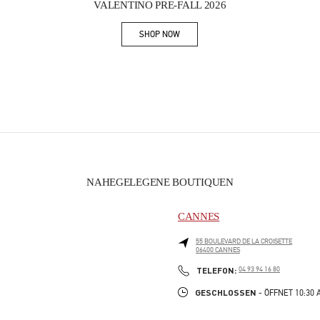
VALENTINO PRE-FALL 2026
SHOP NOW
Link Opens in New Tab
NAHEGELEGENE BOUTIQUEN
CANNES
55 BOULEVARD DE LA CROISETTE
06400
CANNES
PHONE
TELEFON:
04 93 94 16 80
GESCHLOSSEN
- ÖFFNET
10:30 