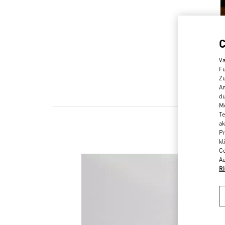
Va
Fu
Zu
An
du
Me
Te
ak
Pr
kl
Co
Au
Ri