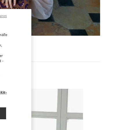
ieren
emäße
R
n,
er
d -
“
kie-