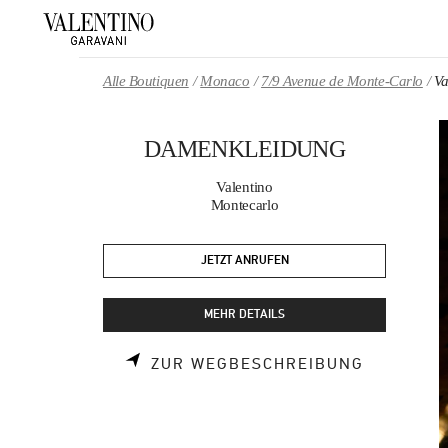
Skip to content
Return to Nav
Alle Boutiquen
Monaco
7/9 Avenue de Monte-Carlo
V
DAMENKLEIDUNG
Valentino
Montecarlo
JETZT ANRUFEN
MEHR DETAILS
LINK OPE
ZUR WEGBESCHREIBUNG