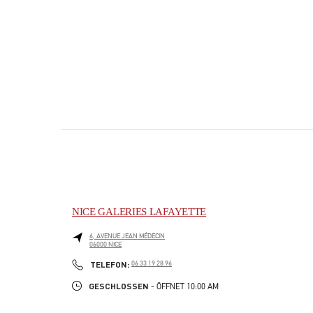
NICE GALERIES LAFAYETTE
6, AVENUE JEAN MÉDECIN
06000
NICE
PHONE
TELEFON:
06 33 19 28 96
GESCHLOSSEN
- ÖFFNET
10:00 AM