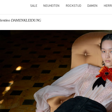
SALE
NEUHEITEN
ROCKSTUD
DAMEN
HERR
alentino DAMENKLEIDUNG
NS IN NEW TAB
Link O