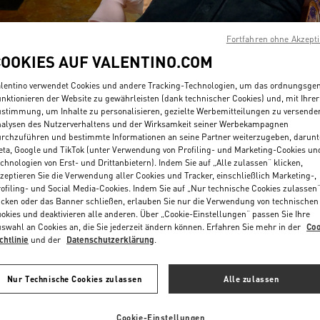
Fortfahren ohne Akzept
COOKIES AUF VALENTINO.COM
lentino verwendet Cookies und andere Tracking-Technologien, um das ordnungsg
nktionieren der Website zu gewährleisten (dank technischer Cookies) und, mit Ihrer
ENTDECKEN SIE MEH
stimmung, um Inhalte zu personalisieren, gezielte Werbemitteilungen zu versende
alysen des Nutzerverhaltens und der Wirksamkeit seiner Werbekampagnen
rchzuführen und bestimmte Informationen an seine Partner weiterzugeben, darunt
ta, Google und TikTok (unter Verwendung von Profiling- und Marketing-Cookies un
chnologien von Erst- und Drittanbietern). Indem Sie auf „Alle zulassen“ klicken,
zeptieren Sie die Verwendung aller Cookies und Tracker, einschließlich Marketing-,
ofiling- und Social Media-Cookies. Indem Sie auf „Nur technische Cookies zulassen
NEUHEITEN
icken oder das Banner schließen, erlauben Sie nur die Verwendung von technischen
okies und deaktivieren alle anderen. Über „Cookie-Einstellungen“ passen Sie Ihre
swahl an Cookies an, die Sie jederzeit ändern können. Erfahren Sie mehr in der
Coo
chtlinie
und der
Datenschutzerklärung
.
Nur Technische Cookies zulassen
Alle zulassen
Cookie-Einstellungen