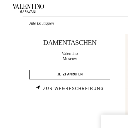
Skip to content
Return to Nav
Alle Boutiquen
DAMENTASCHEN
Valentino
Moscow
JETZT ANRUFEN
LINK OPE
ZUR WEGBESCHREIBUNG