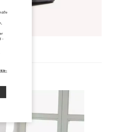
emäße
n,
er
d -
R
“
kie-