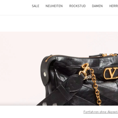
SALE
NEUHEITEN
ROCKSTUD
DAMEN
HERR
NS IN NEW TAB
Link O
Fortfahren ohne Akzept