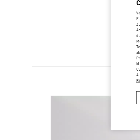
Va
Fu
Zu
An
du
Me
Te
ak
Pr
kl
Co
Au
Ri