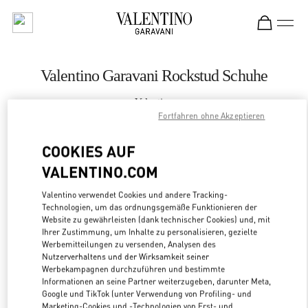
Skip to content
Return to Nav
Valentino Garavani Rockstud Schuhe
Valentino
Moscow
Fortfahren ohne Akzeptieren
COOKIES AUF
JETZT ANRUFEN
VALENTINO.COM
LINK OPENS
ZUR WEGBESCHREIBUNG
Valentino verwendet Cookies und andere Tracking-
Technologien, um das ordnungsgemäße Funktionieren der
Website zu gewährleisten (dank technischer Cookies) und, mit
Ihrer Zustimmung, um Inhalte zu personalisieren, gezielte
Werbemitteilungen zu versenden, Analysen des
Nutzerverhaltens und der Wirksamkeit seiner
Werbekampagnen durchzuführen und bestimmte
Informationen an seine Partner weiterzugeben, darunter Meta,
Google und TikTok (unter Verwendung von Profiling- und
Marketing-Cookies und -Technologien von Erst- und