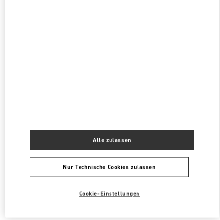
ADRESSE
KUTUZOVSKY PROSPEKT, 31
MOSCOW
121165
Geschlossen
8 (495) 933-30-34
Alle Boutiquen
Alle zulassen
Nur Technische Cookies zulassen
Cookie-Einstellungen