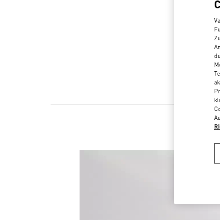
Va
Fu
Zu
An
du
Me
Te
ak
Pr
kl
Co
Au
Ri