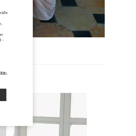
emäße
n,
er
d -
R
“
kie-