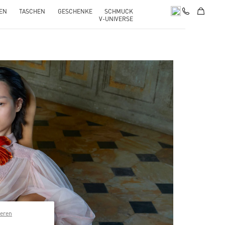
EN
TASCHEN
GESCHENKE
SCHMUCK
V-UNIVERSE
pens in New Tab
ieren