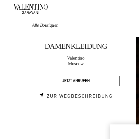
Skip to content
Return to Nav
Alle Boutiquen
DAMENKLEIDUNG
Valentino
Moscow
JETZT ANRUFEN
LINK OPE
ZUR WEGBESCHREIBUNG