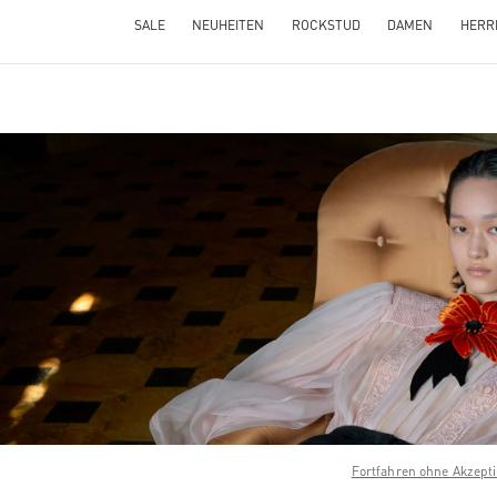
SALE
NEUHEITEN
ROCKSTUD
DAMEN
HERR
NS IN NEW TAB
Link O
Fortfahren ohne Akzept