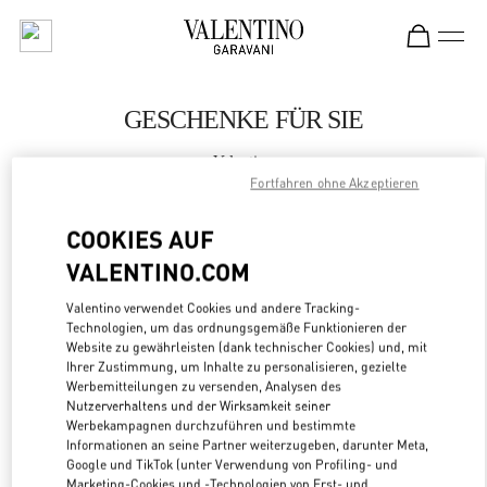
Skip to content
Return to Nav
GESCHENKE FÜR SIE
Valentino
Saint Petersburg
Fortfahren ohne Akzeptieren
COOKIES AUF
JETZT ANRUFEN
VALENTINO.COM
LINK OPENS
ZUR WEGBESCHREIBUNG
Valentino verwendet Cookies und andere Tracking-
Technologien, um das ordnungsgemäße Funktionieren der
Website zu gewährleisten (dank technischer Cookies) und, mit
Ihrer Zustimmung, um Inhalte zu personalisieren, gezielte
Werbemitteilungen zu versenden, Analysen des
Nutzerverhaltens und der Wirksamkeit seiner
Werbekampagnen durchzuführen und bestimmte
Informationen an seine Partner weiterzugeben, darunter Meta,
Google und TikTok (unter Verwendung von Profiling- und
Marketing-Cookies und -Technologien von Erst- und