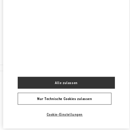
ADRESSE
NEVSKY PROSPECT, 152
C/O BABOCHKA WOMEN
SAINT PETERSBURG
191011
Geschlossen
8 (812) 717-55-77
Alle Boutiquen
Alle zulassen
Nur Technische Cookies zulassen
Cookie-Einstellungen