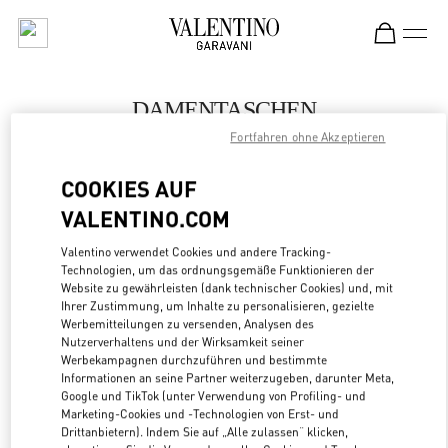
Skip to content
Return to Nav
DAMENTASCHEN
Fortfahren ohne Akzeptieren
Valentino
Moscow Tretyakovsky Proezd
COOKIES AUF
VALENTINO.COM
JETZT ANRUFEN
Valentino verwendet Cookies und andere Tracking-
LINK OPENS
ZUR WEGBESCHREIBUNG
Technologien, um das ordnungsgemäße Funktionieren der
Website zu gewährleisten (dank technischer Cookies) und, mit
Ihrer Zustimmung, um Inhalte zu personalisieren, gezielte
Werbemitteilungen zu versenden, Analysen des
Nutzerverhaltens und der Wirksamkeit seiner
Werbekampagnen durchzuführen und bestimmte
Informationen an seine Partner weiterzugeben, darunter Meta,
Google und TikTok (unter Verwendung von Profiling- und
Marketing-Cookies und -Technologien von Erst- und
Drittanbietern). Indem Sie auf „Alle zulassen“ klicken,