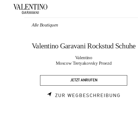
Skip to content
Return to Nav
Alle Boutiquen
Valentino Garavani Rockstud Schuhe
Valentino
Moscow Tretyakovsky Proezd
JETZT ANRUFEN
LINK 
ZUR WEGBESCHREIBUNG