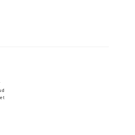
r
ud
et