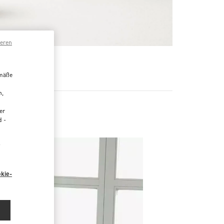
ieren
 MEHR
emäße
n,
er
d -
“
kie-