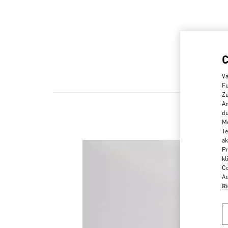
Va
Fu
Zu
An
du
Me
Te
ak
Pr
kl
Co
Au
Ri