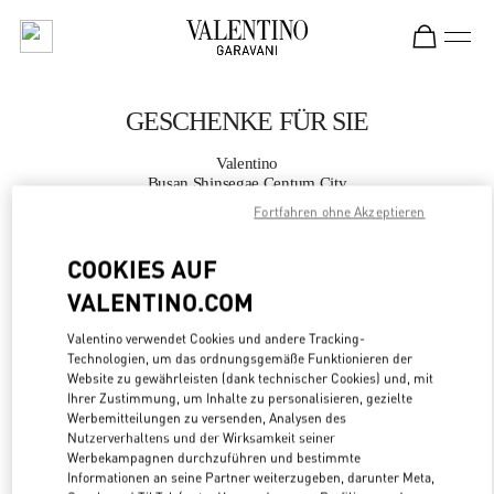
Skip to content
Return to Nav
GESCHENKE FÜR SIE
Valentino
Busan Shinsegae Centum City
Fortfahren ohne Akzeptieren
JETZT ANRUFEN
COOKIES AUF
VALENTINO.COM
MEHR DETAILS
Valentino verwendet Cookies und andere Tracking-
LINK OPENS
ZUR WEGBESCHREIBUNG
Technologien, um das ordnungsgemäße Funktionieren der
Website zu gewährleisten (dank technischer Cookies) und, mit
Ihrer Zustimmung, um Inhalte zu personalisieren, gezielte
Werbemitteilungen zu versenden, Analysen des
Nutzerverhaltens und der Wirksamkeit seiner
Werbekampagnen durchzuführen und bestimmte
Informationen an seine Partner weiterzugeben, darunter Meta,