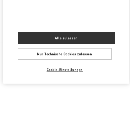
JETZT GEÖFFNET
- SCHLIESST UM
8:00 PM
Finden sie mehr Boutiquen
Alle zulassen
Alle Boutiquen
Südkorea
35 Centumnamdae-Ro
Nur Technische Cookies zulassen
Valentino GESCHENKE FÜR SIE
Cookie-Einstellungen