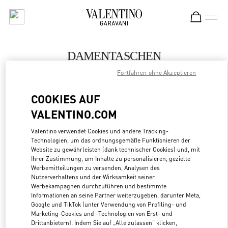
Skip to content
Return to Nav
DAMENTASCHEN
Fortfahren ohne Akzeptieren
Valentino
Daegu Shinsegae
COOKIES AUF
VALENTINO.COM
JETZT ANRUFEN
Valentino verwendet Cookies und andere Tracking-
Technologien, um das ordnungsgemäße Funktionieren der
MEHR DETAILS
Website zu gewährleisten (dank technischer Cookies) und, mit
Ihrer Zustimmung, um Inhalte zu personalisieren, gezielte
LINK OPENS
ZUR WEGBESCHREIBUNG
Werbemitteilungen zu versenden, Analysen des
Nutzerverhaltens und der Wirksamkeit seiner
Werbekampagnen durchzuführen und bestimmte
Informationen an seine Partner weiterzugeben, darunter Meta,
Google und TikTok (unter Verwendung von Profiling- und
Marketing-Cookies und -Technologien von Erst- und
Drittanbietern). Indem Sie auf „Alle zulassen“ klicken,