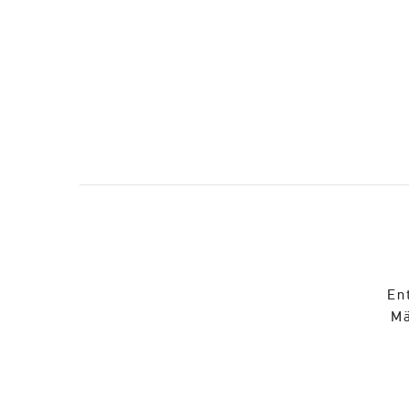
En
Mä