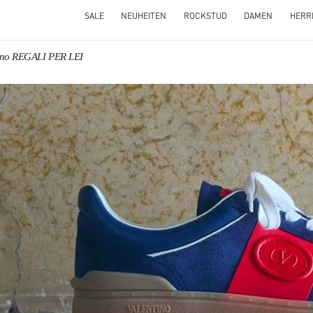
SALE
NEUHEITEN
ROCKSTUD
DAMEN
HERR
ino REGALI PER LEI
NS IN NEW TAB
Link O