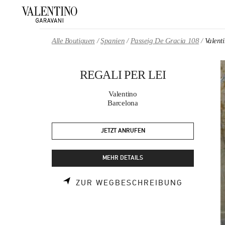
Skip to content
Return to Nav
Alle Boutiquen
Spanien
Passeig De Gracia 108
Valent
REGALI PER LEI
Valentino
Barcelona
JETZT ANRUFEN
MEHR DETAILS
LINK OPE
ZUR WEGBESCHREIBUNG