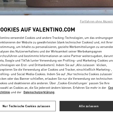
Fortfahren ohne Akzept
COOKIES AUF VALENTINO.COM
lentino verwendet Cookies und andere Tracking-Technologien, um das ordnungsg
ENTDECKEN SIE MEH
nktionieren der Website zu gewährleisten (dank technischer Cookies) und, mit Ihrer
stimmung, um Inhalte zu personalisieren, gezielte Werbemitteilungen zu versende
alysen des Nutzerverhaltens und der Wirksamkeit seiner Werbekampagnen
rchzuführen und bestimmte Informationen an seine Partner weiterzugeben, darunt
ta, Google und TikTok (unter Verwendung von Profiling- und Marketing-Cookies un
chnologien von Erst- und Drittanbietern). Indem Sie auf „Alle zulassen“ klicken,
NEUHEITEN
zeptieren Sie die Verwendung aller Cookies und Tracker, einschließlich Marketing-,
ofiling- und Social Media-Cookies. Indem Sie auf „Nur technische Cookies zulassen
icken oder das Banner schließen, erlauben Sie nur die Verwendung von technischen
okies und deaktivieren alle anderen. Über „Cookie-Einstellungen“ passen Sie Ihre
swahl an Cookies an, die Sie jederzeit ändern können. Erfahren Sie mehr in der
Coo
chtlinie
und der
Datenschutzerklärung
.
Nur Technische Cookies zulassen
Alle zulassen