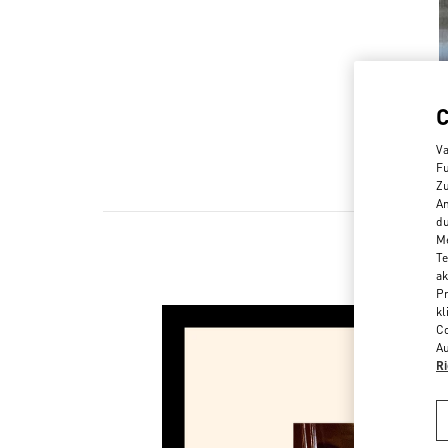
Va
Fu
Zu
An
du
Me
Te
ak
Pr
kl
Co
Au
Ri