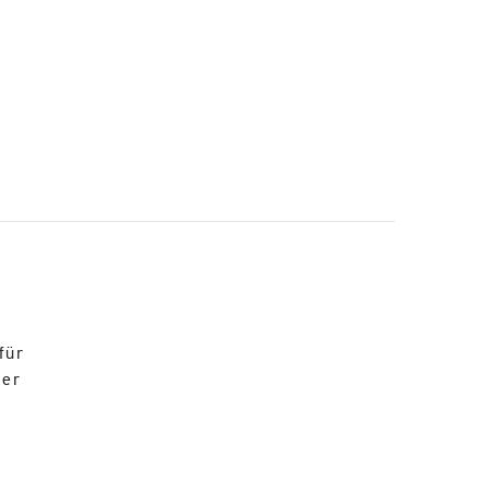
für
der