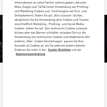
Informationen an seine Partner weiterzugeben, darunter
Meta, Google und TikTok (unter Verwendung von Profiling-
und Marketing-Cookies und -Technologien von Erst- und
Drittanbietern). Indem Sie auf „Alle zulassen“ klicken,
akzeptieren Sie die Verwendung aller Cookies und Tracker,
einschließlich Marketing-, Profiling- und Social Media-
Cookies. Indem Sie auf „Nur technische Cookies zulassen“
klicken oder das Banner schließen, erlauben Sie nur die
Verwendung von technischen Cookies und deaktivieren alle
anderen. Über „Cookie-Einstellungen“ passen Sie Ihre
Auswahl an Cookies an, die Sie jederzeit ändern können.
Erfahren Sie mehr in der
Cookie-Richtlinie
und der
Datenschutzerklärung
.
ÖFFNUNGSZEITEN
Wochentag
Öffnungszeiten
Sonntag
10:00 AM
-
10:00 PM
Montag
10:00 AM
-
10:00 PM
Dienstag
10:00 AM
-
10:00 PM
Mittwoch
10:00 AM
-
10:00 PM
Donnerstag
10:00 AM
-
10:00 PM
Freitag
10:00 AM
-
10:00 PM
Samstag
10:00 AM
-
10:00 PM