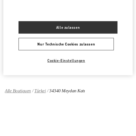
PRODUKTKATEGORIEN
Alle zulassen
DAMENKLEIDUNG
DAMENSCHUHE
Nur Technische Cookies zulassen
DAMENTASCHEN
Cookie-Einstellungen
GESCHENKE FÜR SIE
Alle Boutiquen
Türkei
34340 Meydan Katı