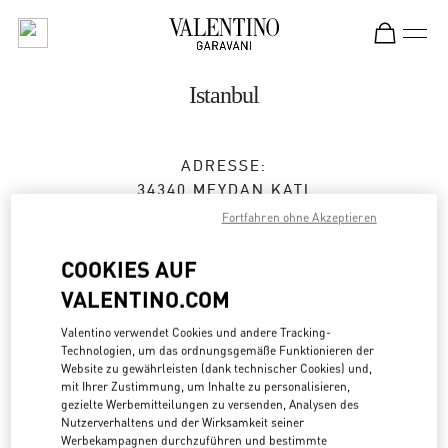
Skip to content
Return to Nav
Istanbul
ADRESSE:
34340 MEYDAN KATI
ZORLU CENTER
Fortfahren ohne Akzeptieren
34340
ISTANBUL
COOKIES AUF
Jetzt geöffnet
- Schließt um
10:00 PM
VALENTINO.COM
(0212) 306 33 92
Valentino verwendet Cookies und andere Tracking-
Technologien, um das ordnungsgemäße Funktionieren der
Website zu gewährleisten (dank technischer Cookies) und,
Zur Wegbeschreibung
Link Opens in New Tab
mit Ihrer Zustimmung, um Inhalte zu personalisieren,
gezielte Werbemitteilungen zu versenden, Analysen des
Nutzerverhaltens und der Wirksamkeit seiner
Mit UBER dorthin fahren
Werbekampagnen durchzuführen und bestimmte