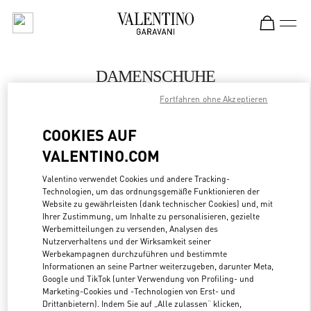
Skip to content
Return to Nav
DAMENSCHUHE
Fortfahren ohne Akzeptieren
Valentino
Atlanta
COOKIES AUF
VALENTINO.COM
JETZT ANRUFEN
Valentino verwendet Cookies und andere Tracking-
Technologien, um das ordnungsgemäße Funktionieren der
MEHR DETAILS
Website zu gewährleisten (dank technischer Cookies) und, mit
Ihrer Zustimmung, um Inhalte zu personalisieren, gezielte
LINK OPENS
ZUR WEGBESCHREIBUNG
Werbemitteilungen zu versenden, Analysen des
Nutzerverhaltens und der Wirksamkeit seiner
Werbekampagnen durchzuführen und bestimmte
Informationen an seine Partner weiterzugeben, darunter Meta,
Google und TikTok (unter Verwendung von Profiling- und
Marketing-Cookies und -Technologien von Erst- und
Drittanbietern). Indem Sie auf „Alle zulassen“ klicken,