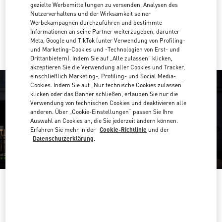
Zur Wegbeschreibung
gezielte Werbemitteilungen zu versenden, Analysen des
Link Opens in New Tab
Nutzerverhaltens und der Wirksamkeit seiner
Werbekampagnen durchzuführen und bestimmte
Mit UBER dorthin fahren
Informationen an seine Partner weiterzugeben, darunter
Meta, Google und TikTok (unter Verwendung von Profiling-
und Marketing-Cookies und -Technologien von Erst- und
Drittanbietern). Indem Sie auf „Alle zulassen“ klicken,
akzeptieren Sie die Verwendung aller Cookies und Tracker,
einschließlich Marketing-, Profiling- und Social Media-
Cookies. Indem Sie auf „Nur technische Cookies zulassen“
klicken oder das Banner schließen, erlauben Sie nur die
Verwendung von technischen Cookies und deaktivieren alle
anderen. Über „Cookie-Einstellungen“ passen Sie Ihre
Auswahl an Cookies an, die Sie jederzeit ändern können.
Erfahren Sie mehr in der
Cookie-Richtlinie
und der
Datenschutzerklärung
.
ÖFFNUNGSZEITEN
Wochentag
Öffnungszeiten
Sonntag
10:00 AM
-
9:00 PM
Montag
10:00 AM
-
9:00 PM