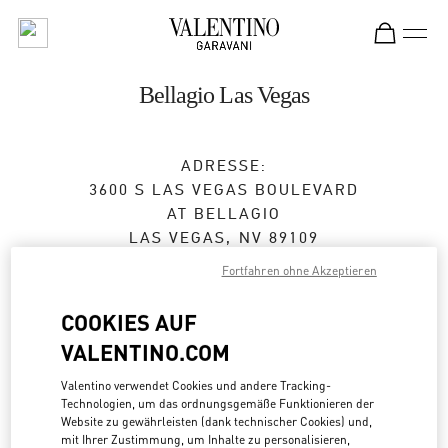
Skip to content
Return to Nav
Bellagio Las Vegas
ADRESSE:
3600 S LAS VEGAS BOULEVARD
AT BELLAGIO
LAS VEGAS
,
NV
89109
Fortfahren ohne Akzeptieren
Geschlossen
- Öffnet
10:00 AM
COOKIES AUF
VALENTINO.COM
TERMIN IN DER BOUTIQUE
Valentino verwendet Cookies und andere Tracking-
Technologien, um das ordnungsgemäße Funktionieren der
(702) 836-3525
Website zu gewährleisten (dank technischer Cookies) und,
mit Ihrer Zustimmung, um Inhalte zu personalisieren,