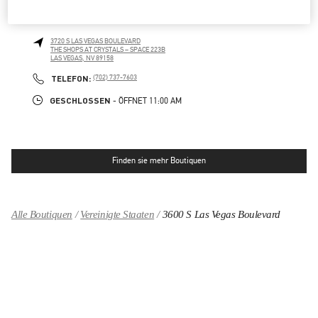
CRYSTALS LAS VEGAS
3720 S LAS VEGAS BOULEVARD
THE SHOPS AT CRYSTALS – SPACE 223B
LAS VEGAS
,
NV
89158
LINK OPENS IN NEW TAB
PHONE
TELEFON:
(702) 737-7603
GESCHLOSSEN
- ÖFFNET
11:00 AM
Finden sie mehr Boutiquen
Alle Boutiquen
Vereinigte Staaten
3600 S Las Vegas Boulevard