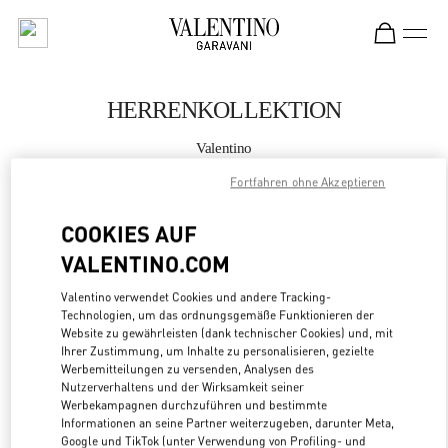
Skip to content
Return to Nav
HERRENKOLLEKTION
Valentino
Madison Avenue New York
Fortfahren ohne Akzeptieren
JETZT ANRUFEN
COOKIES AUF
VALENTINO.COM
MEHR DETAILS
Valentino verwendet Cookies und andere Tracking-
Technologien, um das ordnungsgemäße Funktionieren der
LINK OPENS
ZUR WEGBESCHREIBUNG
Website zu gewährleisten (dank technischer Cookies) und, mit
Ihrer Zustimmung, um Inhalte zu personalisieren, gezielte
Werbemitteilungen zu versenden, Analysen des
Nutzerverhaltens und der Wirksamkeit seiner
Werbekampagnen durchzuführen und bestimmte
Informationen an seine Partner weiterzugeben, darunter Meta,
Google und TikTok (unter Verwendung von Profiling- und