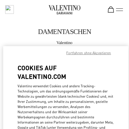
Skip to content
Return to Nav
DAMENTASCHEN
Valentino
South Coast Plaza Costa Mesa
Fortfahren ohne Akzeptieren
JETZT ANRUFEN
COOKIES AUF
VALENTINO.COM
MEHR DETAILS
Valentino verwendet Cookies und andere Tracking-
Technologien, um das ordnungsgemäße Funktionieren der
LINK OPENS
ZUR WEGBESCHREIBUNG
Website zu gewährleisten (dank technischer Cookies) und, mit
Ihrer Zustimmung, um Inhalte zu personalisieren, gezielte
Werbemitteilungen zu versenden, Analysen des
Nutzerverhaltens und der Wirksamkeit seiner
Werbekampagnen durchzuführen und bestimmte
Informationen an seine Partner weiterzugeben, darunter Meta,
Google und TikTok (unter Verwendung von Profiling- und