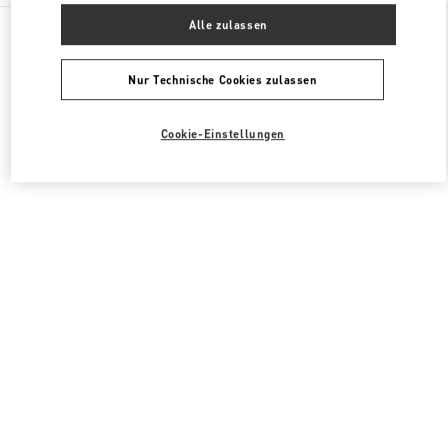
Alle Boutiquen
Vereinigte Staaten
3333, Bristol Street
Alle zulassen
Valentino DAMENTASCHEN
Nur Technische Cookies zulassen
Cookie-Einstellungen