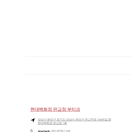
현대백화점 판교점 부티크
성남시
분당구
경기도 성남시 분당구 판교역로 146번길 20
현대백화점 판교점 1층
PHONE
PHONE:
031-5170-1149