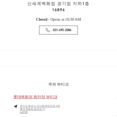
신세계백화점 경기점 지하1층
16896
Closed
- Opens at
10:30 AM
031-695-2086
주위 부티크
롯데백화점 동탄점 부티크
경기도
화성시
오산동
동탄역로 160
롯데 백화점 동탄점 1F
445150