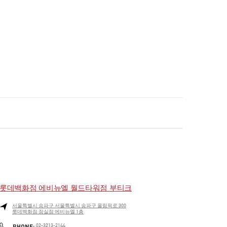
롯데백화점 에비뉴엘 월드타워점 부티크
서울특별시
송파구
서울특별시 송파구 올림픽로 300
롯데백화점 잠실점 에비뉴엘 1층
PHONE
PHONE:
02-3213-2144