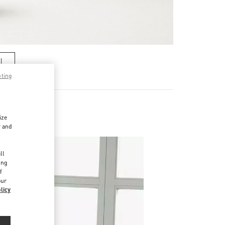
기
pting
ize
r and
d
ll
ing
f
our
licy