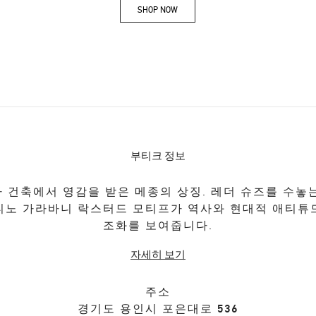
SHOP NOW
Link Opens in New Tab
부티크 정보
 건축에서 영감을 받은 메종의 상징. 레더 슈즈를 수놓
티노 가라바니 락스터드 모티프가 역사와 현대적 애티튜
조화를 보여줍니다.
자세히 보기
주소
경기도
용인시
포은대로 536