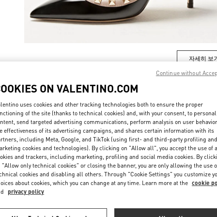
자세히 보
Continue without Acce
COOKIES ON VALENTINO.COM
lentino uses cookies and other tracking technologies both to ensure the proper
신제품
nctioning of the site (thanks to technical cookies) and, with your consent, to personal
ntent, send targeted advertising communications, perform analysis on user behavio
e effectiveness of its advertising campaigns, and shares certain information with its
rtners, including Meta, Google, and TikTok (using first- and third-party profiling an
rketing cookies and technologies). By clicking on "Allow all", you accept the use of a
okies and trackers, including marketing, profiling and social media cookies. By click
 "Allow only technical cookies" or closing the banner, you are only allowing the use o
chnical cookies and disabling all others. Through "Cookie Settings" you customize y
oices about cookies, which you can change at any time. Learn more at the
cookie po
nd
privacy policy