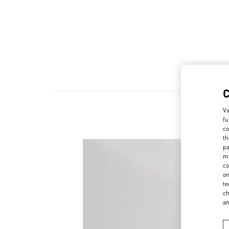
Va
fu
co
th
pa
ma
co
on
te
ch
a