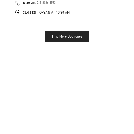
PHONE
PHONE:
031-8036-3593
CLOSED
- OPENS AT
10:30 AM
Find More Boutiques