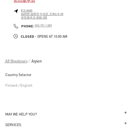
岩田屋本店
810-8680
福岡県
福岡市
中央区
天神2-5-35
岩田屋本店 新館 2階
LINK OPENS IN NEW TAB
PHONE
PHONE:
092-791-1359
CLOSED
- OPENS AT
10:00 AM
All Boutiques
Japan
Country Selector
Finland / English
MAY WE HELP YOU?
Follow Your Order
SERVICES