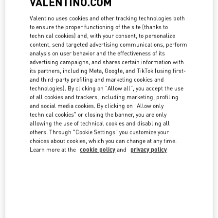
VALENTINO.COM
country lists.
Valentino uses cookies and other tracking technologies both
Search
to ensure the proper functioning of the site (thanks to
City, State/Provice, Zip or City & Country
technical cookies) and, with your consent, to personalize
JAPAN
content, send targeted advertising communications, perform
analysis on user behavior and the effectiveness of its
advertising campaigns, and shares certain information with
its partners, including Meta, Google, and TikTok (using first-
日本橋三越本店
and third-party profiling and marketing cookies and
technologies). By clicking on "Allow all", you accept the use
103-8001
東京都
中央区
日本橋室町1-4-1
of all cookies and trackers, including marketing, profiling
日本橋三越本店 本館3階 インターラグジュアリー
and social media cookies. By clicking on "Allow only
LINK OPENS IN NEW TAB
PHONE
PHONE:
03-3276-0636
technical cookies" or closing the banner, you are only
allowing the use of technical cookies and disabling all
CLOSED
- OPENS AT
10:00 AM
others. Through "Cookie Settings" you customize your
choices about cookies, which you can change at any time.
Learn more at the
cookie policy
and
privacy policy
銀座
104-0061
東京都
中央区
銀座6-10-1
GINZA SIX
LINK OPENS IN NEW TAB
PHONE
PHONE:
03-5537-7717