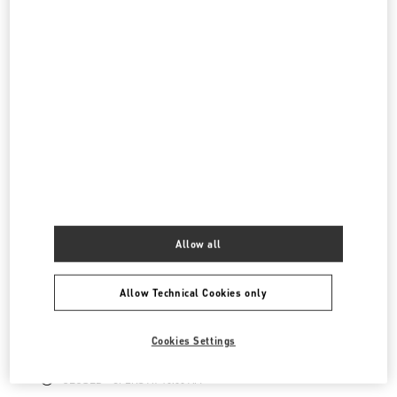
CLOSED
- OPENS AT
10:30 AM
表参道
150-0001
東京都
渋谷区
神宮前4-12-10
表参道ヒルズ本館1階、2階
LINK OPENS IN NEW TAB
PHONE
PHONE:
03-6434-9927
CLOSED
- OPENS AT
11:00 AM
Allow all
渋谷スクランブルスクエア
Allow Technical Cookies only
150-0002
東京都
渋谷区
渋谷2-24-12
スクランブルスクエア3階
LINK OPENS IN NEW TAB
Cookies Settings
PHONE
PHONE:
03-6434-1457
CLOSED
- OPENS AT
10:00 AM