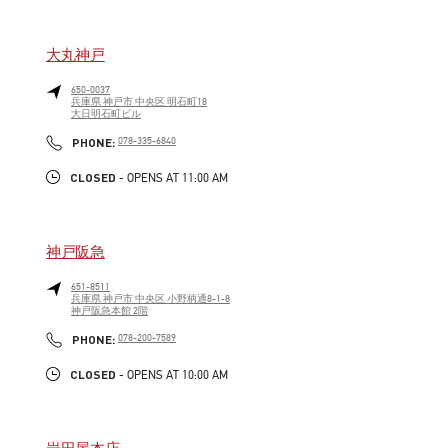
大丸神戸
650-0037
兵庫県
神戸市
中央区
明石町18
大日明石町ビル
LINK OPENS IN NEW TAB
PHONE
PHONE:
078-335-6840
CLOSED
- OPENS AT
11:00 AM
神戸阪急
651-8511
兵庫県
神戸市
中央区
小野柄通8-1-8
神戸阪急本館 2階
LINK OPENS IN NEW TAB
PHONE
PHONE:
078-200-7589
CLOSED
- OPENS AT
10:00 AM