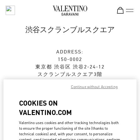
Skip to content
Return to Nav
渋谷スクランブルスクエア
ADDRESS:
150-0002
東京都
渋谷区
渋谷2-24-12
スクランブルスクエア3階
Continue without Accepting
Open Now
- Closes at
9:00 PM
COOKIES ON
VALENTINO.COM
ストアご来店予約
Valentino uses cookies and other tracking technologies both
03-6434-1457
to ensure the proper functioning of the site (thanks to
technical cookies) and, with your consent, to personalize
content, send targeted advertising communications, perform