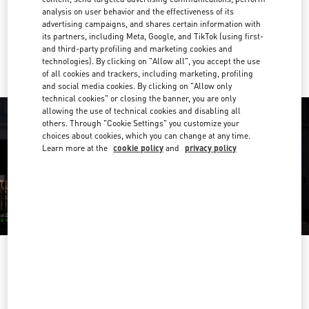
Get Directions
Link Opens in New Tab
analysis on user behavior and the effectiveness of its
advertising campaigns, and shares certain information with
its partners, including Meta, Google, and TikTok (using first-
Ride there with Uber
and third-party profiling and marketing cookies and
technologies). By clicking on "Allow all", you accept the use
of all cookies and trackers, including marketing, profiling
and social media cookies. By clicking on "Allow only
technical cookies" or closing the banner, you are only
allowing the use of technical cookies and disabling all
others. Through "Cookie Settings" you customize your
choices about cookies, which you can change at any time.
Learn more at the
cookie policy
and
privacy policy
営業時間
Day of the Week
Hours
Sunday
10:00 AM
-
9:00 PM
Monday
10:00 AM
-
9:00 PM