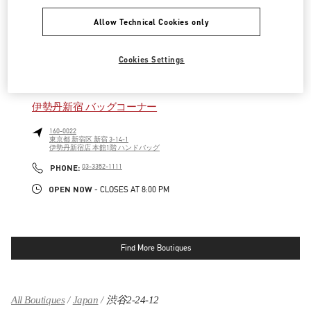
160-0022
東京都
新宿区
新宿 3-14-1
Allow Technical Cookies only
伊勢丹新宿店 本館4階 インターナショナルラグジュアリー
LINK OPENS IN NEW TAB
PHONE
PHONE:
03-3354-5303
Cookies Settings
OPEN NOW
- CLOSES AT
8:00 PM
伊勢丹新宿 バッグコーナー
160-0022
東京都
新宿区
新宿 3-14-1
伊勢丹新宿店 本館1階 ハンドバッグ
LINK OPENS IN NEW TAB
PHONE
PHONE:
03-3352-1111
OPEN NOW
- CLOSES AT
8:00 PM
Find More Boutiques
All Boutiques
Japan
渋谷2-24-12