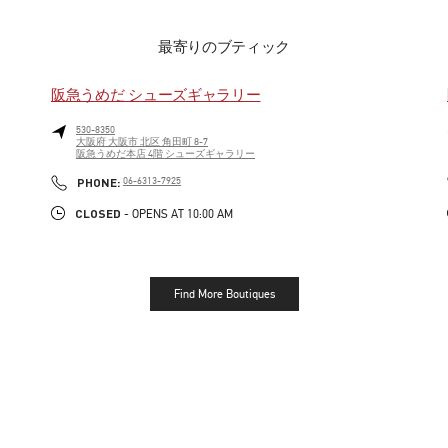
最寄りのブティック
阪急うめだ シューズギャラリー
530-8350
大阪府
大阪市
北区
角田町 8-7
阪急うめだ本店 4階 シューズギャラリー
LINK OPENS IN NEW TAB
PHONE
PHONE:
06-6313-7925
CLOSED
- OPENS AT
10:00 AM
Find More Boutiques