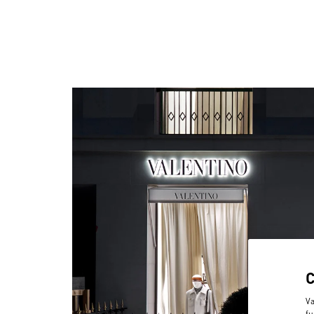
Va
fu