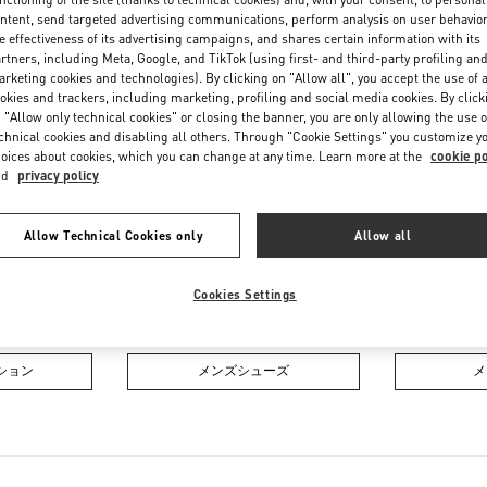
Friday
10:00 AM
-
8:00 PM
ntent, send targeted advertising communications, perform analysis on user behavio
Saturday
10:00 AM
-
8:00 PM
e effectiveness of its advertising campaigns, and shares certain information with its
rtners, including Meta, Google, and TikTok (using first- and third-party profiling an
rketing cookies and technologies). By clicking on "Allow all", you accept the use of a
okies and trackers, including marketing, profiling and social media cookies. By click
 "Allow only technical cookies" or closing the banner, you are only allowing the use o
chnical cookies and disabling all others. Through "Cookie Settings" you customize y
oices about cookies, which you can change at any time. Learn more at the
cookie po
nd
privacy policy
Allow Technical Cookies only
Allow all
お取り扱い商品
Cookies Settings
クション
ウィメンズシューズ
ウィ
ション
メンズシューズ
メ