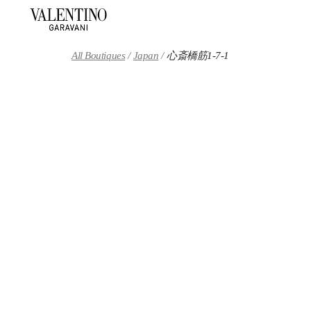
Skip to content
Return to Nav
All Boutiques
Japan
心斎橋筋1-7-1