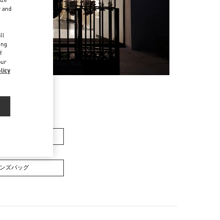
r and
d
ll
ing
f
our
licy
メンズバッグ
ンズバッグ