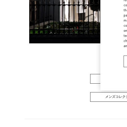
co
th
pa
ma
co
on
te
ch
a
ウィメンズコレ
メンズコレク