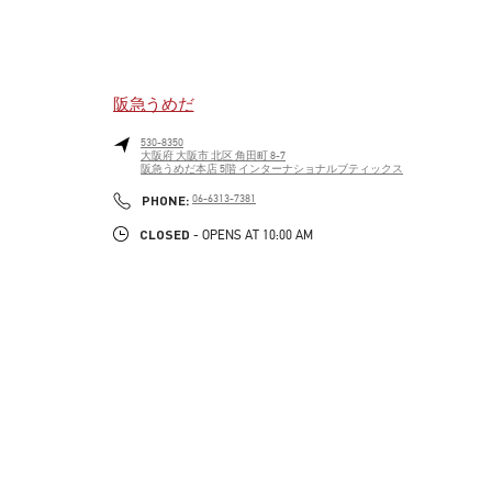
阪急うめだ
530-8350
大阪府
大阪市
北区
角田町 8-7
阪急うめだ本店 5階 インターナショナルブティックス
LINK OPENS IN NEW TAB
PHONE
PHONE:
06-6313-7381
CLOSED
- OPENS AT
10:00 AM