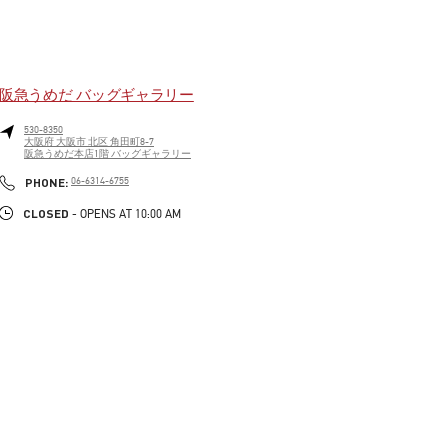
阪急うめだ バッグギャラリー
530-8350
大阪府
大阪市
北区
角田町8-7
阪急うめだ本店1階 バッグギャラリー
LINK OPENS IN NEW TAB
PHONE
PHONE:
06-6314-6755
CLOSED
- OPENS AT
10:00 AM