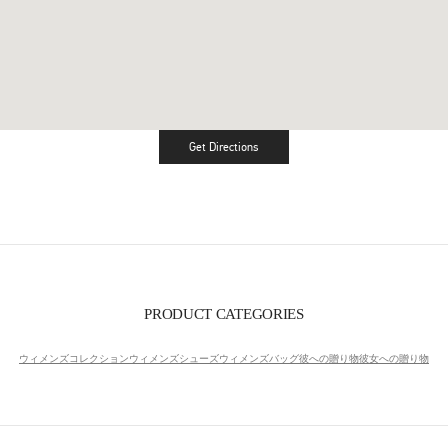
Get Directions
Link Opens in New Tab
PRODUCT CATEGORIES
ウィメンズコレクション
ウィメンズシューズ
ウィメンズバッグ
彼への贈り物
彼女への贈り物