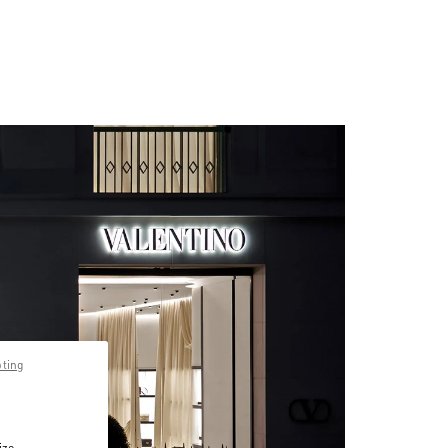
pting
ize