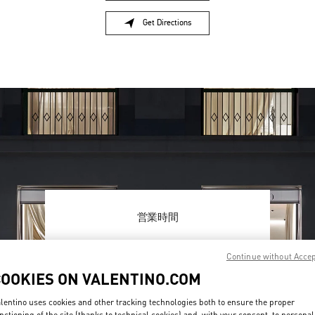
Get Directions
Link Opens in New Tab
営業時間
Day of the Week
Hours
Sunday
10:00 AM
-
8:00 PM
Continue without Acce
Monday
10:00 AM
-
8:00 PM
COOKIES ON VALENTINO.COM
Tuesday
10:00 AM
-
8:00 PM
Wednesday
10:00 AM
-
8:00 PM
lentino uses cookies and other tracking technologies both to ensure the proper
Thursday
10:00 AM
-
8:00 PM
nctioning of the site (thanks to technical cookies) and, with your consent, to personal