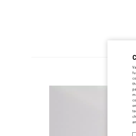
Va
fu
co
th
pa
ma
co
on
te
ch
a