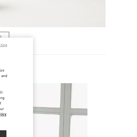
기
pting
ize
r and
d
ll
ing
f
our
licy