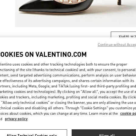
자세히 보
Continue without Acce
COOKIES ON VALENTINO.COM
lentino uses cookies and other tracking technologies both to ensure the proper
nctioning of the site (thanks to technical cookies) and, with your consent, to personal
신제품
ntent, send targeted advertising communications, perform analysis on user behavio
e effectiveness of its advertising campaigns, and shares certain information with its
rtners, including Meta, Google, and TikTok (using first- and third-party profiling an
rketing cookies and technologies). By clicking on "Allow all", you accept the use of a
okies and trackers, including marketing, profiling and social media cookies. By click
 "Allow only technical cookies" or closing the banner, you are only allowing the use o
chnical cookies and disabling all others. Through "Cookie Settings" you customize y
oices about cookies, which you can change at any time. Learn more at the
cookie po
nd
privacy policy
Allow Technical Cookies only
Allow all