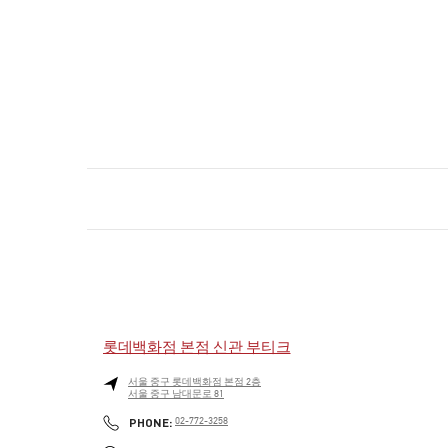
롯데백화점 본점 신관 부티크
서울
중구
롯데백화점 본점 2층
서울 중구 남대문로 81
PHONE
PHONE:
02-772-3258