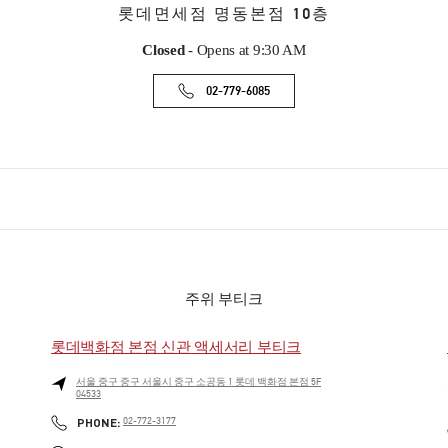
롯데면세점 명동본점 10층
Closed
- Opens at
9:30 AM
02-779-6085
주위 부티크
롯데백화점 본점 신관 액세서리 부티크
서울
중구
중구
서울시 중구 소공동 1 롯데 백화점 본점 5F
04533
PHONE
PHONE:
02-772-3177