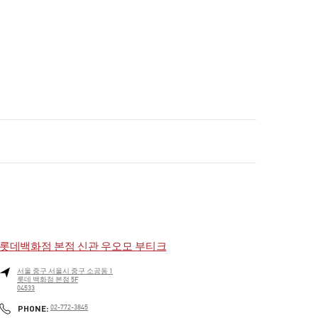
롯데백화점 본점 신관 우오모 부티크
서울
중구
서울시 중구 소공동 1
롯데 백화점 본점 5F
04533
PHONE
PHONE:
02-772-3845