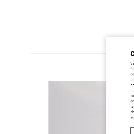
Va
fu
co
th
pa
ma
co
on
te
ch
a