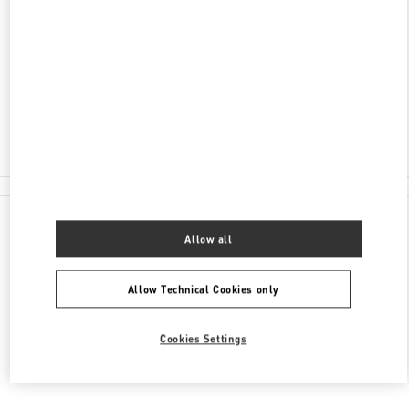
ADDRESS
AV MOLIERE 222, POLANCO, POLANCO II SECC
MIGUEL HIDALGO
11550
CIUDAD DE MÉXICO
,
CIUDAD DE MÉXICO
Closed
55 8111 6243
All Boutiques
Allow all
Allow Technical Cookies only
Cookies Settings