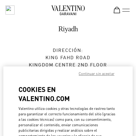
Skip to content
Return to Nav
Riyadh
DIRECCIÓN:
KING FAHD ROAD
KINGDOM CENTRE 2ND FLOOR
12214
RIYADH
Continuar sin aceptar
Cerrado
- Abre a las
4:00 PM
COOKIES EN
VALENTINO.COM
CITA EN LA BOUTIQUE
Valentino utiliza cookies y otras tecnologías de rastreo tanto
para garantizar el correcto funcionamiento del sitio (gracias
a las cookies técnicas) como para, con su consentimiento,
011 211 1578
personalizar el contenido, enviar comunicaciones
publicitarias dirigidas y realizar análisis sobre el
comportamiento de los usuarios y la eficacia de sus