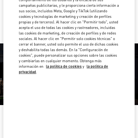
Direcciones
Link Opens in New Tab
campañas publicitarias, y le proporciona cierta información a
sus socios, incluidos Meta, Google y TikTok (utilizando
cookies y tecnologías de marketing y creación de perfiles
Ir con un Uber
propias y de terceros). Al hacer clic en "Permitir todo", usted
acepta el uso de todas las cookies y rastreadores, incluidas
las cookies de marketing, de creación de perfiles y de redes
sociales. Al hacer clic en "Permitir solo cookies técnicas" o
cerrar el banner, usted solo permite el uso de dichas cookies
y deshabilita todas las demás. En la "Configuración de
cookies", puede personalizar sus opciones sobre las cookies
y cambiarlas en cualquier momento. Obtenga más
información en
la política de cookies
y
la política de
privacidad
.
HORARIO
Día de la Semana
Horario
Domingo
10:00 AM
-
11:00 PM
Lunes
10:00 AM
-
11:00 PM