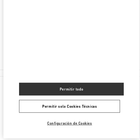
DIRECCIÓN
100 RUNDLE MALL
DAVID JONES, ADELAIDE CENTRAL PLAZA
ADELAIDE
,
SA
5000
Cerrado
(08) 8305 3000
Todas las Boutiques
Permitir todo
Permitir solo Cookies Técnicas
Configuración de Cookies