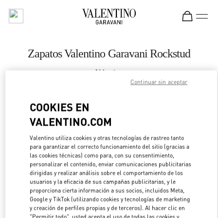
Skip to content
Return to Nav
Zapatos Valentino Garavani Rockstud
Valentino
Adelaide David Jones
Continuar sin aceptar
COOKIES EN
LLAMA AHORA
VALENTINO.COM
LINK OPENS IN 
DIRECCIONES
Valentino utiliza cookies y otras tecnologías de rastreo tanto
para garantizar el correcto funcionamiento del sitio (gracias a
las cookies técnicas) como para, con su consentimiento,
personalizar el contenido, enviar comunicaciones publicitarias
dirigidas y realizar análisis sobre el comportamiento de los
usuarios y la eficacia de sus campañas publicitarias, y le
proporciona cierta información a sus socios, incluidos Meta,
Google y TikTok (utilizando cookies y tecnologías de marketing
y creación de perfiles propias y de terceros). Al hacer clic en
"Permitir todo", usted acepta el uso de todas las cookies y