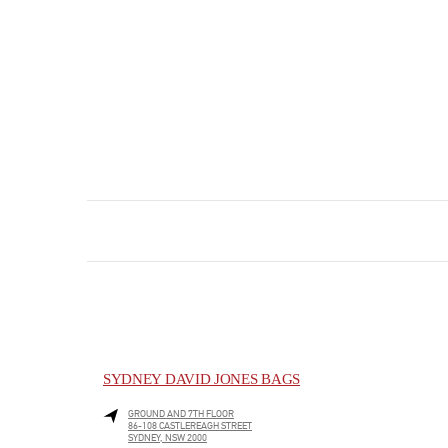
SYDNEY DAVID JONES BAGS
GROUND AND 7TH FLOOR
86-108 CASTLEREAGH STREET
SYDNEY
,
NSW
2000