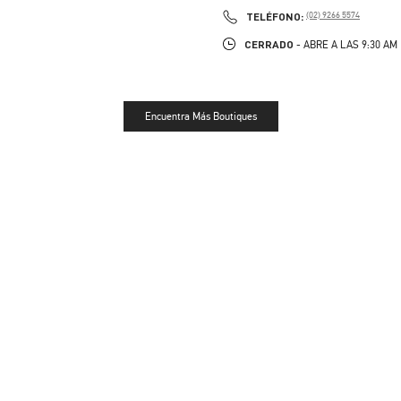
PHONE
TELÉFONO:
(02) 9266 5574
CERRADO
- ABRE A LAS
9:30 AM
Encuentra Más Boutiques