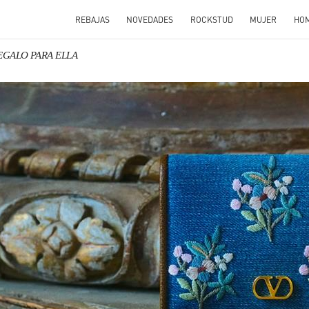
REBAJAS
NOVEDADES
ROCKSTUD
MUJER
HO
REGALO PARA ELLA
N NEW TAB
Link O