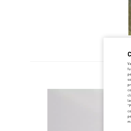
Va
fu
pe
so
pr
co
cl
la
"P
co
pe
m