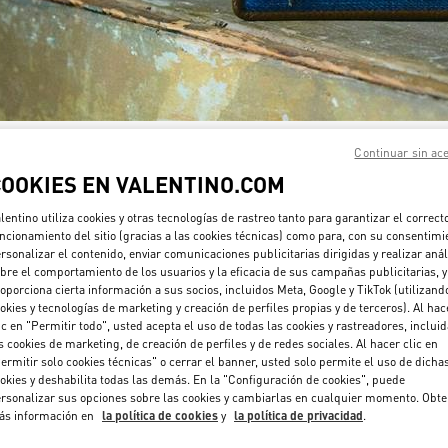
Continuar sin ac
DESCUBRE MÁS
COOKIES EN VALENTINO.COM
lentino utiliza cookies y otras tecnologías de rastreo tanto para garantizar el correct
ncionamiento del sitio (gracias a las cookies técnicas) como para, con su consentimi
rsonalizar el contenido, enviar comunicaciones publicitarias dirigidas y realizar anál
New arrivals in Valentino Boutique - Sydney Castlereagh
bre el comportamiento de los usuarios y la eficacia de sus campañas publicitarias, y
oporciona cierta información a sus socios, incluidos Meta, Google y TikTok (utilizand
okies y tecnologías de marketing y creación de perfiles propias y de terceros). Al hac
ic en "Permitir todo", usted acepta el uso de todas las cookies y rastreadores, inclui
s cookies de marketing, de creación de perfiles y de redes sociales. Al hacer clic en
ermitir solo cookies técnicas" o cerrar el banner, usted solo permite el uso de dicha
okies y deshabilita todas las demás. En la "Configuración de cookies", puede
rsonalizar sus opciones sobre las cookies y cambiarlas en cualquier momento. Obt
ás información en
la política de cookies
y
la política de privacidad
.