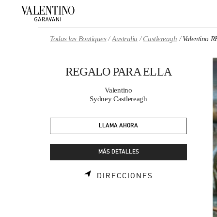
Skip to content
Return to Nav
Todas las Boutiques
Australia
Castlereagh
Valentino 
REGALO PARA ELLA
Valentino
Sydney Castlereagh
LLAMA AHORA
MÁS DETALLES
LINK OPENS I
DIRECCIONES