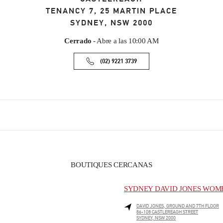
TENANCY 7, 25 MARTIN PLACE
SYDNEY
,
NSW
2000
Cerrado
- Abre a las
10:00 AM
(02) 9221 3739
BOUTIQUES CERCANAS
SYDNEY DAVID JONES WOME
DAVID JONES, GROUND AND 7TH FLOOR
86-108 CASTLEREAGH STREET
SYDNEY
,
NSW
2000