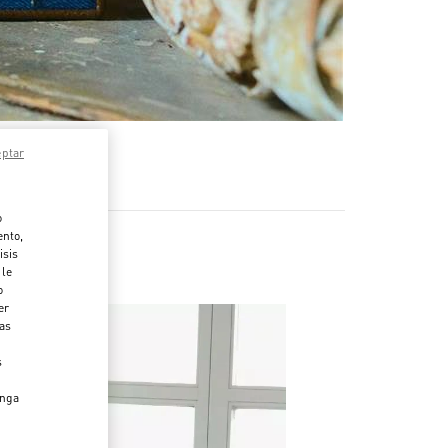
eptar
o
ento,
isis
 le
o
er
das
s
enga