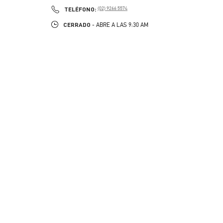
PHONE
TELÉFONO:
(02) 9266 5574
CERRADO
- ABRE A LAS
9:30 AM