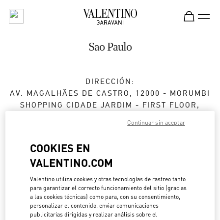
Skip to content
Return to Nav
Sao Paulo
DIRECCIÓN:
AV. MAGALHÃES DE CASTRO, 12000 - MORUMBI
SHOPPING CIDADE JARDIM - FIRST FLOOR,
BOUTIQUE L23C.T
Continuar sin aceptar
SAO PAULO
SP
05502-001
COOKIES EN
VALENTINO.COM
Abierto ahora
- Cierra a las
10:00 PM
Valentino utiliza cookies y otras tecnologías de rastreo tanto
para garantizar el correcto funcionamiento del sitio (gracias
a las cookies técnicas) como para, con su consentimiento,
CITA EN LA BOUTIQUE
personalizar el contenido, enviar comunicaciones
publicitarias dirigidas y realizar análisis sobre el