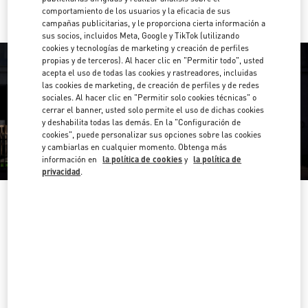
comportamiento de los usuarios y la eficacia de sus
campañas publicitarias, y le proporciona cierta información a
sus socios, incluidos Meta, Google y TikTok (utilizando
cookies y tecnologías de marketing y creación de perfiles
propias y de terceros). Al hacer clic en "Permitir todo", usted
acepta el uso de todas las cookies y rastreadores, incluidas
las cookies de marketing, de creación de perfiles y de redes
sociales. Al hacer clic en "Permitir solo cookies técnicas" o
cerrar el banner, usted solo permite el uso de dichas cookies
y deshabilita todas las demás. En la "Configuración de
cookies", puede personalizar sus opciones sobre las cookies
y cambiarlas en cualquier momento. Obtenga más
información en
la política de cookies
y
la política de
privacidad
.
HORARIO
Día de la Semana
Horario
Domingo
9:00 AM
-
10:00 PM
Lunes
9:00 AM
-
10:00 PM
Martes
9:00 AM
-
10:00 PM
Miércoles
9:00 AM
-
10:00 PM
Jueves
9:00 AM
-
11:00 PM
Viernes
9:00 AM
-
11:00 PM
Sábado
9:00 AM
-
11:00 PM