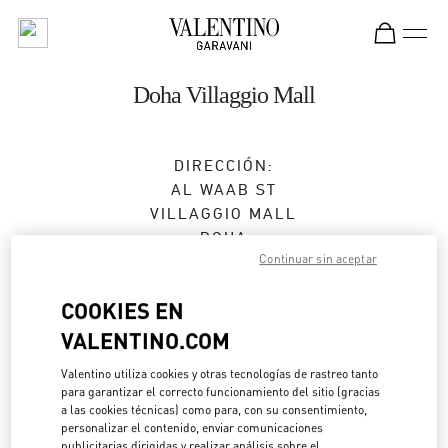
Skip to content
Return to Nav
Doha Villaggio Mall
DIRECCIÓN:
AL WAAB ST
VILLAGGIO MALL
DOHA
Continuar sin aceptar
Abierto ahora
- Cierra a las
11:00 PM
COOKIES EN
4416 1008
VALENTINO.COM
Valentino utiliza cookies y otras tecnologías de rastreo tanto
Direcciones
Link Opens in New Tab
para garantizar el correcto funcionamiento del sitio (gracias
a las cookies técnicas) como para, con su consentimiento,
personalizar el contenido, enviar comunicaciones
Ir con un Uber
publicitarias dirigidas y realizar análisis sobre el