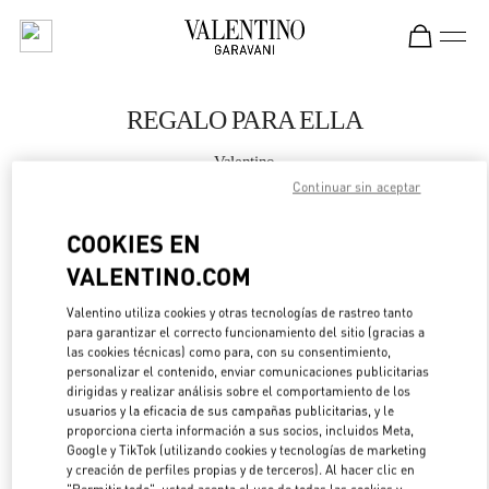
Skip to content
Return to Nav
REGALO PARA ELLA
Valentino
Prague
Continuar sin aceptar
COOKIES EN
LLAMA AHORA
VALENTINO.COM
MÁS DETALLES
Valentino utiliza cookies y otras tecnologías de rastreo tanto
para garantizar el correcto funcionamiento del sitio (gracias a
LINK OPENS IN 
las cookies técnicas) como para, con su consentimiento,
DIRECCIONES
personalizar el contenido, enviar comunicaciones publicitarias
dirigidas y realizar análisis sobre el comportamiento de los
usuarios y la eficacia de sus campañas publicitarias, y le
proporciona cierta información a sus socios, incluidos Meta,
Google y TikTok (utilizando cookies y tecnologías de marketing
y creación de perfiles propias y de terceros). Al hacer clic en
"Permitir todo", usted acepta el uso de todas las cookies y