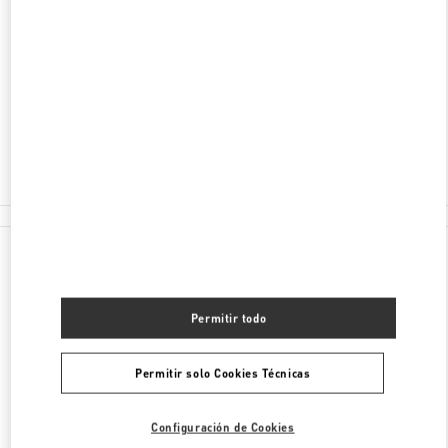
DIRECCIÓN
PAŘÍŽSKÁ 18
11000
PRAGUE
Cerrado
- Abre a las
11:00 AM
224 826 841
Todas las Boutiques
Chequia
Pařížská 18
Valentino REGALO PARA ELLA
Permitir todo
Permitir solo Cookies Técnicas
Configuración de Cookies