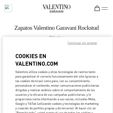
Skip to content
Return to Nav
Zapatos Valentino Garavani Rockstud
Valentino
Seoul Shinsegae Gangnam Shoes
Continuar sin aceptar
COOKIES EN
LLAMA AHORA
VALENTINO.COM
LINK OPENS IN 
DIRECCIONES
Valentino utiliza cookies y otras tecnologías de rastreo tanto
para garantizar el correcto funcionamiento del sitio (gracias a
las cookies técnicas) como para, con su consentimiento,
personalizar el contenido, enviar comunicaciones publicitarias
dirigidas y realizar análisis sobre el comportamiento de los
usuarios y la eficacia de sus campañas publicitarias, y le
proporciona cierta información a sus socios, incluidos Meta,
Google y TikTok (utilizando cookies y tecnologías de marketing
y creación de perfiles propias y de terceros). Al hacer clic en
"Permitir todo", usted acepta el uso de todas las cookies y