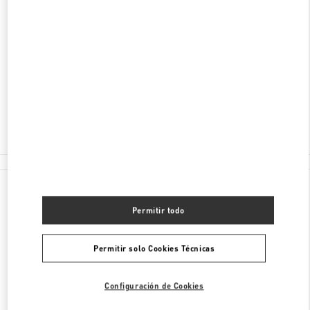
DIRECCIÓN
SEOUL
SEOCHO-GU
176, SINBANPO-RO
SHINSEGAE GANGNAM SHOES 4F
06546
Cerrado
02-3479-1388
Todas las Boutiques
Permitir todo
Permitir solo Cookies Técnicas
Configuración de Cookies