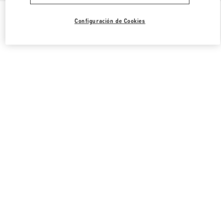
Todas las Boutiques
Corea del Sur
63, Sogong-Ro
Configuración de Cookies
Valentino REGALO PARA ELLA