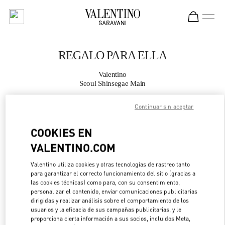
Skip to content
Return to Nav
REGALO PARA ELLA
Valentino
Seoul Shinsegae Main
Continuar sin aceptar
LLAMA AHORA
COOKIES EN
MÁS DETALLES
VALENTINO.COM
LINK OPENS IN 
DIRECCIONES
Valentino utiliza cookies y otras tecnologías de rastreo tanto
para garantizar el correcto funcionamiento del sitio (gracias a
las cookies técnicas) como para, con su consentimiento,
personalizar el contenido, enviar comunicaciones publicitarias
dirigidas y realizar análisis sobre el comportamiento de los
usuarios y la eficacia de sus campañas publicitarias, y le
proporciona cierta información a sus socios, incluidos Meta,