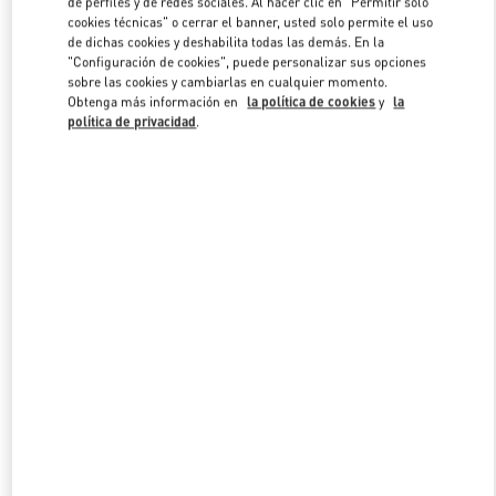
de perfiles y de redes sociales. Al hacer clic en "Permitir solo
Link Opens in New Tab
cookies técnicas" o cerrar el banner, usted solo permite el uso
de dichas cookies y deshabilita todas las demás. En la
"Configuración de cookies", puede personalizar sus opciones
sobre las cookies y cambiarlas en cualquier momento.
Obtenga más información en
la política de cookies
y
la
política de privacidad
.
DESCUBRE MÁS
NOVEDADES