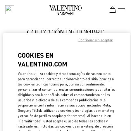
Skip to content
Return to Nav
COLECCIÓN DE HOMBRE
Continuar sin aceptar
Valentino
Seoul Shinsegae Main Men's
COOKIES EN
VALENTINO.COM
LLAMA AHORA
Valentino utiliza cookies y otras tecnologías de rastreo tanto
LINK OPENS IN 
DIRECCIONES
para garantizar el correcto funcionamiento del sitio (gracias a
las cookies técnicas) como para, con su consentimiento,
personalizar el contenido, enviar comunicaciones publicitarias
dirigidas y realizar análisis sobre el comportamiento de los
usuarios y la eficacia de sus campañas publicitarias, y le
proporciona cierta información a sus socios, incluidos Meta,
Google y TikTok (utilizando cookies y tecnologías de marketing
y creación de perfiles propias y de terceros). Al hacer clic en
"Permitir todo", usted acepta el uso de todas las cookies y
rastreadores, incluidas las cookies de marketing, de creación