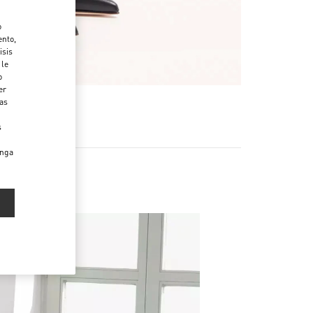
o
ento,
isis
 le
o
er
das
s
enga