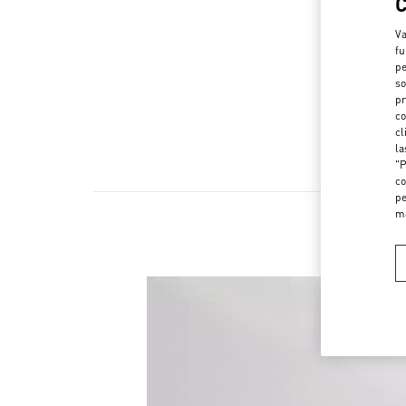
Va
fu
pe
so
pr
co
cl
la
"P
co
pe
m