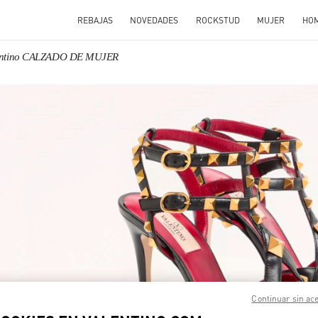
REBAJAS
NOVEDADES
ROCKSTUD
MUJER
HO
entino CALZADO DE MUJER
N NEW TAB
Link O
Continuar sin ac