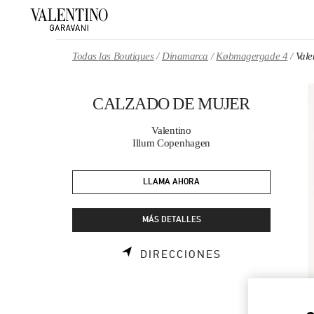
Skip to content
Return to Nav
Todas las Boutiques
Dinamarca
Købmagergade 4
Val
CALZADO DE MUJER
Valentino
Illum Copenhagen
LLAMA AHORA
MÁS DETALLES
LINK OPENS I
DIRECCIONES