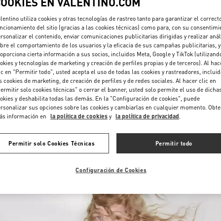
COOKIES EN VALENTINO.COM
lentino utiliza cookies y otras tecnologías de rastreo tanto para garantizar el correct
ncionamiento del sitio (gracias a las cookies técnicas) como para, con su consentimi
rsonalizar el contenido, enviar comunicaciones publicitarias dirigidas y realizar anál
bre el comportamiento de los usuarios y la eficacia de sus campañas publicitarias, y
oporciona cierta información a sus socios, incluidos Meta, Google y TikTok (utilizand
okies y tecnologías de marketing y creación de perfiles propias y de terceros). Al hac
ic en "Permitir todo", usted acepta el uso de todas las cookies y rastreadores, inclui
DESCUBRE MÁS
s cookies de marketing, de creación de perfiles y de redes sociales. Al hacer clic en
ermitir solo cookies técnicas" o cerrar el banner, usted solo permite el uso de dicha
okies y deshabilita todas las demás. En la "Configuración de cookies", puede
rsonalizar sus opciones sobre las cookies y cambiarlas en cualquier momento. Obt
ás información en
la política de cookies
y
la política de privacidad
.
NOVEDADES
Permitir solo Cookies Técnicas
Permitir todo
Configuración de Cookies